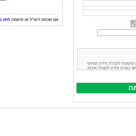
אם שכחת דוא"ל או סיסמה
לחץ כ
ורמה נוחה ומקוונת לקבלת מידע המיועד
ש כמרכז מידע למנהלי איכות
ניהולה של חברת יזמות וידע
באינטרנט בע"מ, ח.פ.514883388 שכתובתה למשלוח דואר: ת.ד. 13232,
באתר ע"י ספקים שונים, איננו
נים, איננו מעורב במתן השירות
תר מהווה פלטפורמת פרסום
אלו. במילים אחרות, האחריות על
נותני השירות ואיכותה מוטלת על
א על האתר עצמו.
ראשון והשני (להלן גם: "ההסכם")
ישת שירות בעקבות גלישה באתר,
פוף להסכם זה ולכל הודעה