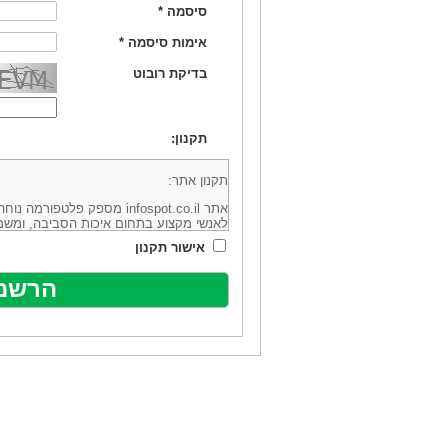
סיסמה
*
אימות סיסמה
*
בדיקת רובוט
תקנון:
תקנון אתר:
אתר infospot.co.il מספק פלטפ
לאנשי מקצוע בתחום איכות הסביבה, ומשמ
סביבה (להלן: "המידע"). האתר בבעלותה וב
אישור תקנון
מיקוד 6113102 ובדוא"ל: office@infospot.co.il (להלן: "האתר").
האתר אינו מספק את השירותים המפורסמים 
מוכר את השירות המוצע באתר ע"י ספקים שו
של אותם ספקים במישרין או בעקיפין - הא
אלקטרונית של פרסום עבור נותני שירותים 
ביצוע העסקה בין הגולשים לבין המפרסמים 
הגולש ו/או נותן השירות שפורסם באתר, ול
כל האמור בתנאי שימוש אלו, לרבות החלק ה
נוסח בלשון זכר מטעמי נוחיות בלבד.
שימוש, כניסה והתחברות לאתר, לרבות רכ
מהווים אישור לכך שקראת והסכמת להיות כ