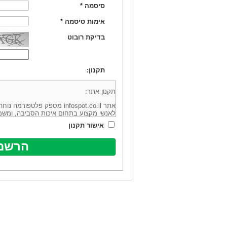
סיסמה
*
אימות סיסמה
*
בדיקת רובוט
תקנון:
תקנון אתר:
אתר infospot.co.il מספק פלטפ
לאנשי מקצוע בתחום איכות הסביבה, ומשמ
סביבה (להלן: "המידע"). האתר בבעלותה וב
אישור תקנון
מיקוד 6113102 ובדוא"ל: office@infospot.co.il (להלן: "האתר").
האתר אינו מספק את השירותים המפורסמים 
מוכר את השירות המוצע באתר ע"י ספקים שו
של אותם ספקים במישרין או בעקיפין - הא
אלקטרונית של פרסום עבור נותני שירותים 
ביצוע העסקה בין הגולשים לבין המפרסמים 
הגולש ו/או נותן השירות שפורסם באתר, ול
כל האמור בתנאי שימוש אלו, לרבות החלק ה
נוסח בלשון זכר מטעמי נוחיות בלבד.
שימוש, כניסה והתחברות לאתר, לרבות רכ
מהווים אישור לכך שקראת והסכמת להיות כ