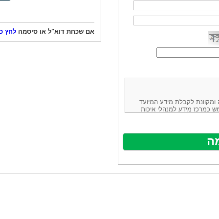
אם שכחת דוא"ל או סיסמה
לחץ כ
ורמה נוחה ומקוונת לקבלת מידע המיועד
ש כמרכז מידע למנהלי איכות
ניהולה של חברת יזמות וידע
באינטרנט בע"מ, ח.פ.514883388 שכתובתה למשלוח דואר: ת.ד. 13232,
באתר ע"י ספקים שונים, איננו
נים, איננו מעורב במתן השירות
תר מהווה פלטפורמת פרסום
אלו. במילים אחרות, האחריות על
נותני השירות ואיכותה מוטלת על
א על האתר עצמו.
ראשון והשני (להלן גם: "ההסכם")
ישת שירות בעקבות גלישה באתר,
פוף להסכם זה ולכל הודעה