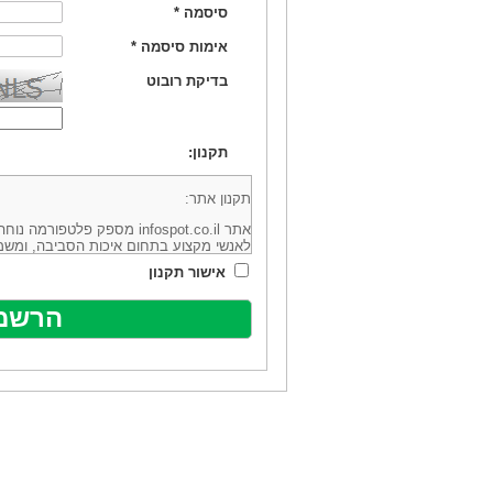
סיסמה
*
אימות סיסמה
*
בדיקת רובוט
תקנון:
תקנון אתר:
אתר infospot.co.il מספק פלטפ
לאנשי מקצוע בתחום איכות הסביבה, ומשמ
סביבה (להלן: "המידע"). האתר בבעלותה וב
אישור תקנון
מיקוד 6113102 ובדוא"ל: office@infospot.co.il (להלן: "האתר").
האתר אינו מספק את השירותים המפורסמים 
מוכר את השירות המוצע באתר ע"י ספקים שו
של אותם ספקים במישרין או בעקיפין - הא
אלקטרונית של פרסום עבור נותני שירותים 
ביצוע העסקה בין הגולשים לבין המפרסמים 
הגולש ו/או נותן השירות שפורסם באתר, ול
כל האמור בתנאי שימוש אלו, לרבות החלק ה
נוסח בלשון זכר מטעמי נוחיות בלבד.
שימוש, כניסה והתחברות לאתר, לרבות רכ
מהווים אישור לכך שקראת והסכמת להיות כ