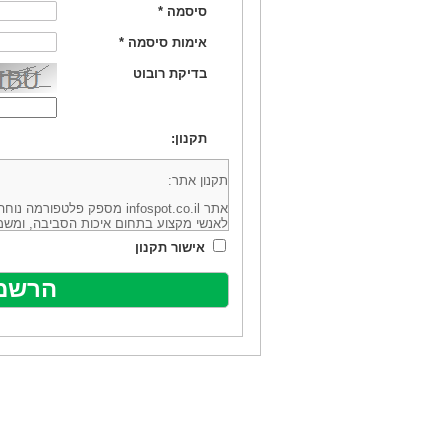
סיסמה
*
אימות סיסמה
*
בדיקת רובוט
תקנון:
תקנון אתר:
אתר infospot.co.il מספק פלטפ
לאנשי מקצוע בתחום איכות הסביבה, ומשמ
סביבה (להלן: "המידע"). האתר בבעלותה וב
אישור תקנון
מיקוד 6113102 ובדוא"ל: office@infospot.co.il (להלן: "האתר").
האתר אינו מספק את השירותים המפורסמים 
מוכר את השירות המוצע באתר ע"י ספקים שו
של אותם ספקים במישרין או בעקיפין - הא
אלקטרונית של פרסום עבור נותני שירותים 
ביצוע העסקה בין הגולשים לבין המפרסמים 
הגולש ו/או נותן השירות שפורסם באתר, ול
כל האמור בתנאי שימוש אלו, לרבות החלק ה
נוסח בלשון זכר מטעמי נוחיות בלבד.
שימוש, כניסה והתחברות לאתר, לרבות רכ
מהווים אישור לכך שקראת והסכמת להיות כ