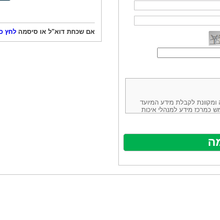
אם שכחת דוא"ל או סיסמה
לחץ כ
ורמה נוחה ומקוונת לקבלת מידע המיועד
ש כמרכז מידע למנהלי איכות
ניהולה של חברת יזמות וידע
באינטרנט בע"מ, ח.פ.514883388 שכתובתה למשלוח דואר: ת.ד. 13232,
באתר ע"י ספקים שונים, איננו
נים, איננו מעורב במתן השירות
תר מהווה פלטפורמת פרסום
אלו. במילים אחרות, האחריות על
נותני השירות ואיכותה מוטלת על
א על האתר עצמו.
ראשון והשני (להלן גם: "ההסכם")
ישת שירות בעקבות גלישה באתר,
פוף להסכם זה ולכל הודעה