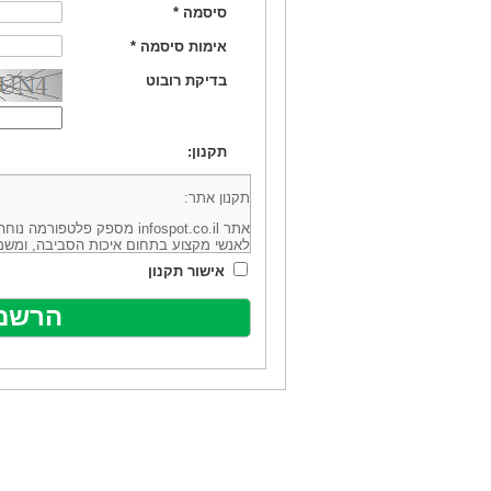
סיסמה
*
אימות סיסמה
*
בדיקת רובוט
תקנון:
תקנון אתר:
אתר infospot.co.il מספק פלטפ
לאנשי מקצוע בתחום איכות הסביבה, ומשמ
סביבה (להלן: "המידע"). האתר בבעלותה וב
אישור תקנון
מיקוד 6113102 ובדוא"ל: office@infospot.co.il (להלן: "האתר").
האתר אינו מספק את השירותים המפורסמים 
מוכר את השירות המוצע באתר ע"י ספקים שו
של אותם ספקים במישרין או בעקיפין - הא
אלקטרונית של פרסום עבור נותני שירותים 
ביצוע העסקה בין הגולשים לבין המפרסמים 
הגולש ו/או נותן השירות שפורסם באתר, ול
כל האמור בתנאי שימוש אלו, לרבות החלק ה
נוסח בלשון זכר מטעמי נוחיות בלבד.
שימוש, כניסה והתחברות לאתר, לרבות רכ
מהווים אישור לכך שקראת והסכמת להיות כ