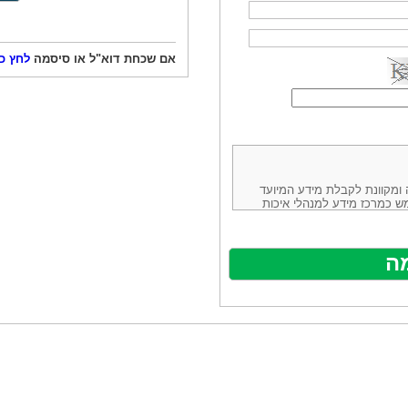
אם שכחת דוא"ל או סיסמה
לחץ כ
ורמה נוחה ומקוונת לקבלת מידע המיועד
ש כמרכז מידע למנהלי איכות
ניהולה של חברת יזמות וידע
באינטרנט בע"מ, ח.פ.514883388 שכתובתה למשלוח דואר: ת.ד. 13232,
באתר ע"י ספקים שונים, איננו
נים, איננו מעורב במתן השירות
תר מהווה פלטפורמת פרסום
אלו. במילים אחרות, האחריות על
נותני השירות ואיכותה מוטלת על
א על האתר עצמו.
ראשון והשני (להלן גם: "ההסכם")
ישת שירות בעקבות גלישה באתר,
פוף להסכם זה ולכל הודעה