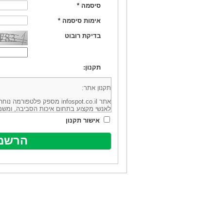
סיסמה
*
אימות סיסמה
*
בדיקת רובוט
תקנון:
תקנון אתר:
אתר infospot.co.il מספק פלטפ
לאנשי מקצוע בתחום איכות הסביבה, ומשמ
סביבה (להלן: "המידע"). האתר בבעלותה וב
אישור תקנון
מיקוד 6113102 ובדוא"ל: office@infospot.co.il (להלן: "האתר").
האתר אינו מספק את השירותים המפורסמים 
מוכר את השירות המוצע באתר ע"י ספקים שו
של אותם ספקים במישרין או בעקיפין - הא
אלקטרונית של פרסום עבור נותני שירותים 
ביצוע העסקה בין הגולשים לבין המפרסמים 
הגולש ו/או נותן השירות שפורסם באתר, ול
כל האמור בתנאי שימוש אלו, לרבות החלק ה
נוסח בלשון זכר מטעמי נוחיות בלבד.
שימוש, כניסה והתחברות לאתר, לרבות רכ
מהווים אישור לכך שקראת והסכמת להיות כ