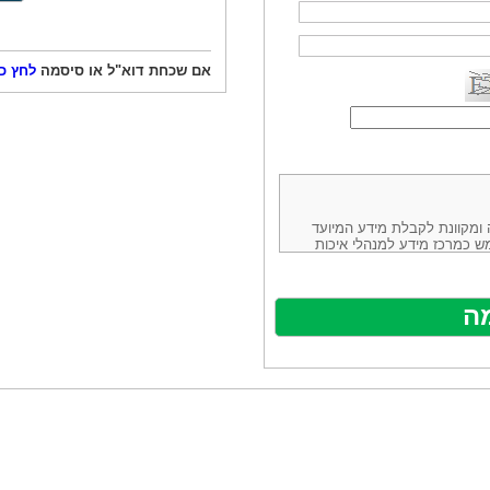
אם שכחת דוא"ל או סיסמה
לחץ כ
ורמה נוחה ומקוונת לקבלת מידע המיועד
ש כמרכז מידע למנהלי איכות
ניהולה של חברת יזמות וידע
באינטרנט בע"מ, ח.פ.514883388 שכתובתה למשלוח דואר: ת.ד. 13232,
באתר ע"י ספקים שונים, איננו
נים, איננו מעורב במתן השירות
תר מהווה פלטפורמת פרסום
אלו. במילים אחרות, האחריות על
נותני השירות ואיכותה מוטלת על
א על האתר עצמו.
ראשון והשני (להלן גם: "ההסכם")
ישת שירות בעקבות גלישה באתר,
פוף להסכם זה ולכל הודעה