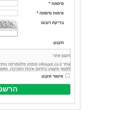
סיסמה
*
אימות סיסמה
*
בדיקת רובוט
תקנון:
תקנון אתר:
אתר infospot.co.il מספק פלטפ
לאנשי מקצוע בתחום איכות הסביבה, ומשמ
סביבה (להלן: "המידע"). האתר בבעלותה וב
אישור תקנון
מיקוד 6113102 ובדוא"ל: office@infospot.co.il (להלן: "האתר").
האתר אינו מספק את השירותים המפורסמים 
מוכר את השירות המוצע באתר ע"י ספקים שו
של אותם ספקים במישרין או בעקיפין - הא
אלקטרונית של פרסום עבור נותני שירותים 
ביצוע העסקה בין הגולשים לבין המפרסמים 
הגולש ו/או נותן השירות שפורסם באתר, ול
כל האמור בתנאי שימוש אלו, לרבות החלק ה
נוסח בלשון זכר מטעמי נוחיות בלבד.
שימוש, כניסה והתחברות לאתר, לרבות רכ
מהווים אישור לכך שקראת והסכמת להיות כ