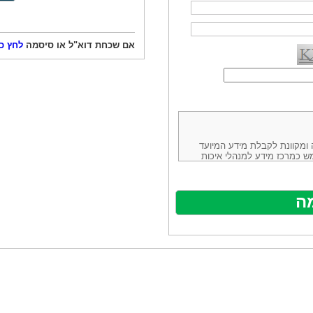
אם שכחת דוא"ל או סיסמה
לחץ כ
ורמה נוחה ומקוונת לקבלת מידע המיועד
ש כמרכז מידע למנהלי איכות
ניהולה של חברת יזמות וידע
באינטרנט בע"מ, ח.פ.514883388 שכתובתה למשלוח דואר: ת.ד. 13232,
באתר ע"י ספקים שונים, איננו
נים, איננו מעורב במתן השירות
תר מהווה פלטפורמת פרסום
אלו. במילים אחרות, האחריות על
נותני השירות ואיכותה מוטלת על
א על האתר עצמו.
ראשון והשני (להלן גם: "ההסכם")
ישת שירות בעקבות גלישה באתר,
פוף להסכם זה ולכל הודעה