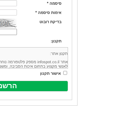
סיסמה
*
אימות סיסמה
*
בדיקת רובוט
תקנון:
תקנון אתר:
אתר infospot.co.il מספק פלטפ
לאנשי מקצוע בתחום איכות הסביבה, ומשמ
סביבה (להלן: "המידע"). האתר בבעלותה וב
אישור תקנון
מיקוד 6113102 ובדוא"ל: office@infospot.co.il (להלן: "האתר").
האתר אינו מספק את השירותים המפורסמים 
מוכר את השירות המוצע באתר ע"י ספקים שו
של אותם ספקים במישרין או בעקיפין - הא
אלקטרונית של פרסום עבור נותני שירותים 
ביצוע העסקה בין הגולשים לבין המפרסמים 
הגולש ו/או נותן השירות שפורסם באתר, ול
כל האמור בתנאי שימוש אלו, לרבות החלק ה
נוסח בלשון זכר מטעמי נוחיות בלבד.
שימוש, כניסה והתחברות לאתר, לרבות רכ
מהווים אישור לכך שקראת והסכמת להיות כ