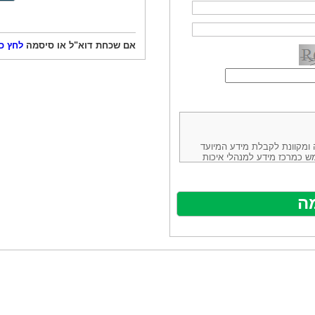
אם שכחת דוא"ל או סיסמה
לחץ כ
ורמה נוחה ומקוונת לקבלת מידע המיועד
ש כמרכז מידע למנהלי איכות
ניהולה של חברת יזמות וידע
באינטרנט בע"מ, ח.פ.514883388 שכתובתה למשלוח דואר: ת.ד. 13232,
באתר ע"י ספקים שונים, איננו
נים, איננו מעורב במתן השירות
תר מהווה פלטפורמת פרסום
אלו. במילים אחרות, האחריות על
נותני השירות ואיכותה מוטלת על
א על האתר עצמו.
ראשון והשני (להלן גם: "ההסכם")
ישת שירות בעקבות גלישה באתר,
פוף להסכם זה ולכל הודעה