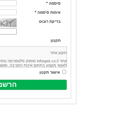
סיסמה
*
אימות סיסמה
*
בדיקת רובוט
תקנון:
תקנון אתר:
אתר infospot.co.il מספק פלטפ
לאנשי מקצוע בתחום איכות הסביבה, ומשמ
סביבה (להלן: "המידע"). האתר בבעלותה וב
אישור תקנון
מיקוד 6113102 ובדוא"ל: office@infospot.co.il (להלן: "האתר").
האתר אינו מספק את השירותים המפורסמים 
מוכר את השירות המוצע באתר ע"י ספקים שו
של אותם ספקים במישרין או בעקיפין - הא
אלקטרונית של פרסום עבור נותני שירותים 
ביצוע העסקה בין הגולשים לבין המפרסמים 
הגולש ו/או נותן השירות שפורסם באתר, ול
כל האמור בתנאי שימוש אלו, לרבות החלק ה
נוסח בלשון זכר מטעמי נוחיות בלבד.
שימוש, כניסה והתחברות לאתר, לרבות רכ
מהווים אישור לכך שקראת והסכמת להיות כ