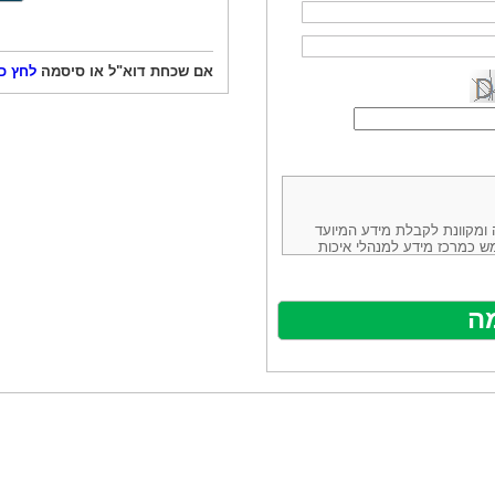
אם שכחת דוא"ל או סיסמה
לחץ כ
ורמה נוחה ומקוונת לקבלת מידע המיועד
ש כמרכז מידע למנהלי איכות
ניהולה של חברת יזמות וידע
באינטרנט בע"מ, ח.פ.514883388 שכתובתה למשלוח דואר: ת.ד. 13232,
באתר ע"י ספקים שונים, איננו
נים, איננו מעורב במתן השירות
תר מהווה פלטפורמת פרסום
אלו. במילים אחרות, האחריות על
נותני השירות ואיכותה מוטלת על
א על האתר עצמו.
ראשון והשני (להלן גם: "ההסכם")
ישת שירות בעקבות גלישה באתר,
פוף להסכם זה ולכל הודעה