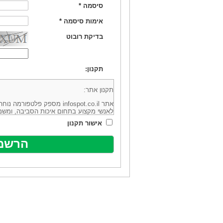
סיסמה
*
אימות סיסמה
*
בדיקת רובוט
תקנון:
תקנון אתר:
אתר infospot.co.il מספק פלטפ
לאנשי מקצוע בתחום איכות הסביבה, ומשמ
סביבה (להלן: "המידע"). האתר בבעלותה וב
אישור תקנון
מיקוד 6113102 ובדוא"ל: office@infospot.co.il (להלן: "האתר").
האתר אינו מספק את השירותים המפורסמים 
מוכר את השירות המוצע באתר ע"י ספקים שו
של אותם ספקים במישרין או בעקיפין - הא
אלקטרונית של פרסום עבור נותני שירותים 
ביצוע העסקה בין הגולשים לבין המפרסמים 
הגולש ו/או נותן השירות שפורסם באתר, ול
כל האמור בתנאי שימוש אלו, לרבות החלק ה
נוסח בלשון זכר מטעמי נוחיות בלבד.
שימוש, כניסה והתחברות לאתר, לרבות רכ
מהווים אישור לכך שקראת והסכמת להיות כ