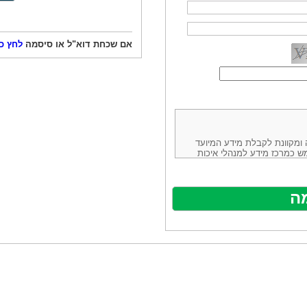
אם שכחת דוא"ל או סיסמה
לחץ כ
ורמה נוחה ומקוונת לקבלת מידע המיועד
ש כמרכז מידע למנהלי איכות
ניהולה של חברת יזמות וידע
באינטרנט בע"מ, ח.פ.514883388 שכתובתה למשלוח דואר: ת.ד. 13232,
באתר ע"י ספקים שונים, איננו
נים, איננו מעורב במתן השירות
תר מהווה פלטפורמת פרסום
אלו. במילים אחרות, האחריות על
נותני השירות ואיכותה מוטלת על
א על האתר עצמו.
ראשון והשני (להלן גם: "ההסכם")
ישת שירות בעקבות גלישה באתר,
פוף להסכם זה ולכל הודעה