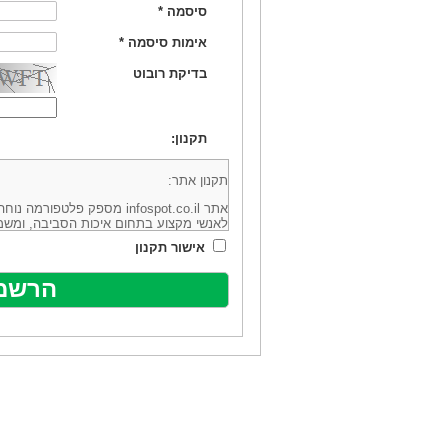
סיסמה
*
אימות סיסמה
*
בדיקת רובוט
תקנון:
תקנון אתר:
אתר infospot.co.il מספק פלטפ
לאנשי מקצוע בתחום איכות הסביבה, ומשמ
סביבה (להלן: "המידע"). האתר בבעלותה וב
אישור תקנון
מיקוד 6113102 ובדוא"ל: office@infospot.co.il (להלן: "האתר").
האתר אינו מספק את השירותים המפורסמים 
מוכר את השירות המוצע באתר ע"י ספקים שו
של אותם ספקים במישרין או בעקיפין - הא
אלקטרונית של פרסום עבור נותני שירותים 
ביצוע העסקה בין הגולשים לבין המפרסמים 
הגולש ו/או נותן השירות שפורסם באתר, ול
כל האמור בתנאי שימוש אלו, לרבות החלק ה
נוסח בלשון זכר מטעמי נוחיות בלבד.
שימוש, כניסה והתחברות לאתר, לרבות רכ
מהווים אישור לכך שקראת והסכמת להיות כ