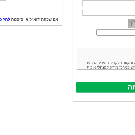
אם שכחת דוא"ל או סיסמה
לחץ כ
ורמה נוחה ומקוונת לקבלת מידע המיועד
ש כמרכז מידע למנהלי איכות
ניהולה של חברת יזמות וידע
באינטרנט בע"מ, ח.פ.514883388 שכתובתה למשלוח דואר: ת.ד. 13232,
באתר ע"י ספקים שונים, איננו
נים, איננו מעורב במתן השירות
תר מהווה פלטפורמת פרסום
אלו. במילים אחרות, האחריות על
נותני השירות ואיכותה מוטלת על
א על האתר עצמו.
ראשון והשני (להלן גם: "ההסכם")
ישת שירות בעקבות גלישה באתר,
פוף להסכם זה ולכל הודעה