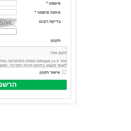
סיסמה
*
אימות סיסמה
*
בדיקת רובוט
תקנון:
תקנון אתר:
אתר infospot.co.il מספק פלטפ
לאנשי מקצוע בתחום איכות הסביבה, ומשמ
סביבה (להלן: "המידע"). האתר בבעלותה וב
אישור תקנון
מיקוד 6113102 ובדוא"ל: office@infospot.co.il (להלן: "האתר").
האתר אינו מספק את השירותים המפורסמים 
מוכר את השירות המוצע באתר ע"י ספקים שו
של אותם ספקים במישרין או בעקיפין - הא
אלקטרונית של פרסום עבור נותני שירותים 
ביצוע העסקה בין הגולשים לבין המפרסמים 
הגולש ו/או נותן השירות שפורסם באתר, ול
כל האמור בתנאי שימוש אלו, לרבות החלק ה
נוסח בלשון זכר מטעמי נוחיות בלבד.
שימוש, כניסה והתחברות לאתר, לרבות רכ
מהווים אישור לכך שקראת והסכמת להיות כ