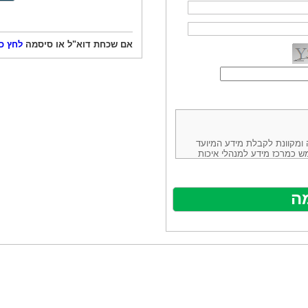
אם שכחת דוא"ל או סיסמה
לחץ כ
ורמה נוחה ומקוונת לקבלת מידע המיועד
ש כמרכז מידע למנהלי איכות
ניהולה של חברת יזמות וידע
באינטרנט בע"מ, ח.פ.514883388 שכתובתה למשלוח דואר: ת.ד. 13232,
באתר ע"י ספקים שונים, איננו
נים, איננו מעורב במתן השירות
תר מהווה פלטפורמת פרסום
אלו. במילים אחרות, האחריות על
נותני השירות ואיכותה מוטלת על
א על האתר עצמו.
ראשון והשני (להלן גם: "ההסכם")
ישת שירות בעקבות גלישה באתר,
פוף להסכם זה ולכל הודעה