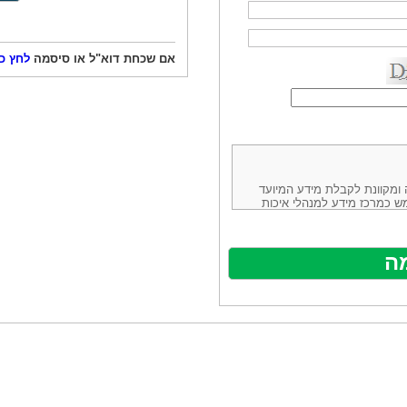
אם שכחת דוא"ל או סיסמה
לחץ כ
ורמה נוחה ומקוונת לקבלת מידע המיועד
ש כמרכז מידע למנהלי איכות
ניהולה של חברת יזמות וידע
באינטרנט בע"מ, ח.פ.514883388 שכתובתה למשלוח דואר: ת.ד. 13232,
באתר ע"י ספקים שונים, איננו
נים, איננו מעורב במתן השירות
תר מהווה פלטפורמת פרסום
אלו. במילים אחרות, האחריות על
נותני השירות ואיכותה מוטלת על
א על האתר עצמו.
ראשון והשני (להלן גם: "ההסכם")
ישת שירות בעקבות גלישה באתר,
פוף להסכם זה ולכל הודעה