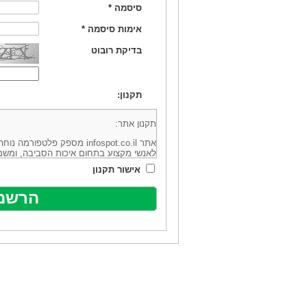
סיסמה
*
אימות סיסמה
*
בדיקת רובוט
תקנון:
תקנון אתר:
אתר infospot.co.il מספק פלטפ
לאנשי מקצוע בתחום איכות הסביבה, ומשמ
סביבה (להלן: "המידע"). האתר בבעלותה וב
אישור תקנון
מיקוד 6113102 ובדוא"ל: office@infospot.co.il (להלן: "האתר").
האתר אינו מספק את השירותים המפורסמים 
מוכר את השירות המוצע באתר ע"י ספקים שו
של אותם ספקים במישרין או בעקיפין - הא
אלקטרונית של פרסום עבור נותני שירותים 
ביצוע העסקה בין הגולשים לבין המפרסמים 
הגולש ו/או נותן השירות שפורסם באתר, ול
כל האמור בתנאי שימוש אלו, לרבות החלק ה
נוסח בלשון זכר מטעמי נוחיות בלבד.
שימוש, כניסה והתחברות לאתר, לרבות רכ
מהווים אישור לכך שקראת והסכמת להיות כ