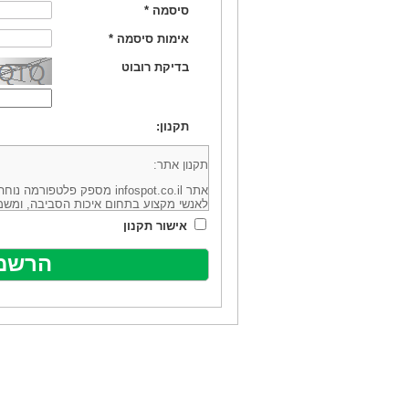
סיסמה
*
אימות סיסמה
*
בדיקת רובוט
תקנון:
תקנון אתר:
אתר infospot.co.il מספק פלטפ
לאנשי מקצוע בתחום איכות הסביבה, ומשמ
סביבה (להלן: "המידע"). האתר בבעלותה וב
אישור תקנון
מיקוד 6113102 ובדוא"ל: office@infospot.co.il (להלן: "האתר").
האתר אינו מספק את השירותים המפורסמים 
מוכר את השירות המוצע באתר ע"י ספקים שו
של אותם ספקים במישרין או בעקיפין - הא
אלקטרונית של פרסום עבור נותני שירותים 
ביצוע העסקה בין הגולשים לבין המפרסמים 
הגולש ו/או נותן השירות שפורסם באתר, ול
כל האמור בתנאי שימוש אלו, לרבות החלק ה
נוסח בלשון זכר מטעמי נוחיות בלבד.
שימוש, כניסה והתחברות לאתר, לרבות רכ
מהווים אישור לכך שקראת והסכמת להיות כ