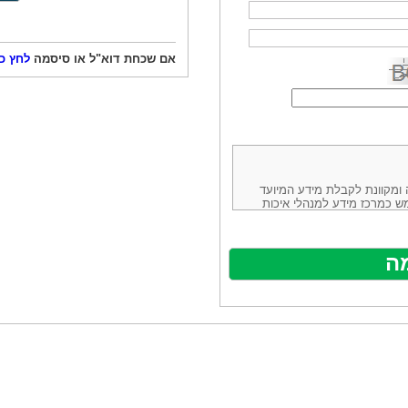
אם שכחת דוא"ל או סיסמה
לחץ כ
ורמה נוחה ומקוונת לקבלת מידע המיועד
ש כמרכז מידע למנהלי איכות
ניהולה של חברת יזמות וידע
באינטרנט בע"מ, ח.פ.514883388 שכתובתה למשלוח דואר: ת.ד. 13232,
באתר ע"י ספקים שונים, איננו
נים, איננו מעורב במתן השירות
תר מהווה פלטפורמת פרסום
אלו. במילים אחרות, האחריות על
נותני השירות ואיכותה מוטלת על
א על האתר עצמו.
ראשון והשני (להלן גם: "ההסכם")
ישת שירות בעקבות גלישה באתר,
פוף להסכם זה ולכל הודעה