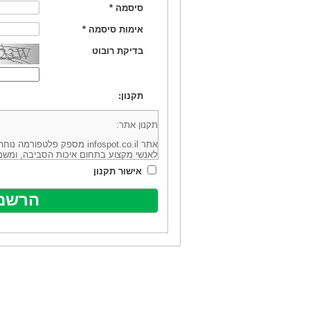
סיסמה
*
אימות סיסמה
*
בדיקת רובוט
תקנון:
תקנון אתר:
אתר infospot.co.il מספק פלטפ
לאנשי מקצוע בתחום איכות הסביבה, ומשמ
סביבה (להלן: "המידע"). האתר בבעלותה וב
אישור תקנון
מיקוד 6113102 ובדוא"ל: office@infospot.co.il (להלן: "האתר").
האתר אינו מספק את השירותים המפורסמים 
מוכר את השירות המוצע באתר ע"י ספקים שו
של אותם ספקים במישרין או בעקיפין - הא
אלקטרונית של פרסום עבור נותני שירותים 
ביצוע העסקה בין הגולשים לבין המפרסמים 
הגולש ו/או נותן השירות שפורסם באתר, ול
כל האמור בתנאי שימוש אלו, לרבות החלק ה
נוסח בלשון זכר מטעמי נוחיות בלבד.
שימוש, כניסה והתחברות לאתר, לרבות רכ
מהווים אישור לכך שקראת והסכמת להיות כ