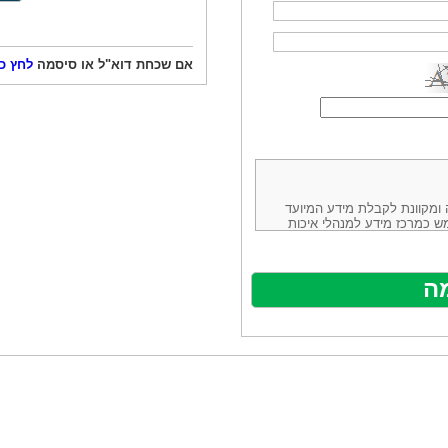
אם שכחת דוא"ל או סיסמה
לחץ כ
ורמה נוחה ומקוונת לקבלת מידע המיועד
ש כמרכז מידע למנהלי איכות
ניהולה של חברת יזמות וידע
באינטרנט בע"מ, ח.פ.514883388 שכתובתה למשלוח דואר: ת.ד. 13232,
באתר ע"י ספקים שונים, איננו
נים, איננו מעורב במתן השירות
תר מהווה פלטפורמת פרסום
אלו. במילים אחרות, האחריות על
נותני השירות ואיכותה מוטלת על
א על האתר עצמו.
ראשון והשני (להלן גם: "ההסכם")
ישת שירות בעקבות גלישה באתר,
פוף להסכם זה ולכל הודעה