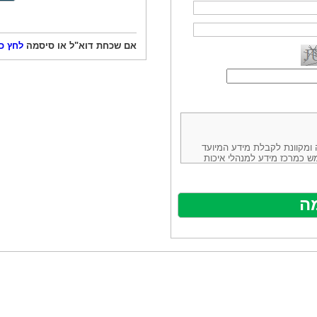
אם שכחת דוא"ל או סיסמה
לחץ כ
ורמה נוחה ומקוונת לקבלת מידע המיועד
ש כמרכז מידע למנהלי איכות
ניהולה של חברת יזמות וידע
באינטרנט בע"מ, ח.פ.514883388 שכתובתה למשלוח דואר: ת.ד. 13232,
באתר ע"י ספקים שונים, איננו
נים, איננו מעורב במתן השירות
תר מהווה פלטפורמת פרסום
אלו. במילים אחרות, האחריות על
נותני השירות ואיכותה מוטלת על
א על האתר עצמו.
ראשון והשני (להלן גם: "ההסכם")
ישת שירות בעקבות גלישה באתר,
פוף להסכם זה ולכל הודעה