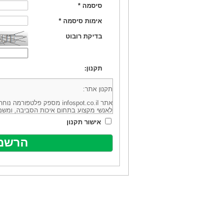
סיסמה
*
אימות סיסמה
*
בדיקת רובוט
תקנון:
תקנון אתר:
אתר infospot.co.il מספק פלטפ
לאנשי מקצוע בתחום איכות הסביבה, ומשמ
סביבה (להלן: "המידע"). האתר בבעלותה וב
אישור תקנון
מיקוד 6113102 ובדוא"ל: office@infospot.co.il (להלן: "האתר").
האתר אינו מספק את השירותים המפורסמים 
מוכר את השירות המוצע באתר ע"י ספקים שו
של אותם ספקים במישרין או בעקיפין - הא
אלקטרונית של פרסום עבור נותני שירותים 
ביצוע העסקה בין הגולשים לבין המפרסמים 
הגולש ו/או נותן השירות שפורסם באתר, ול
כל האמור בתנאי שימוש אלו, לרבות החלק ה
נוסח בלשון זכר מטעמי נוחיות בלבד.
שימוש, כניסה והתחברות לאתר, לרבות רכ
מהווים אישור לכך שקראת והסכמת להיות כ