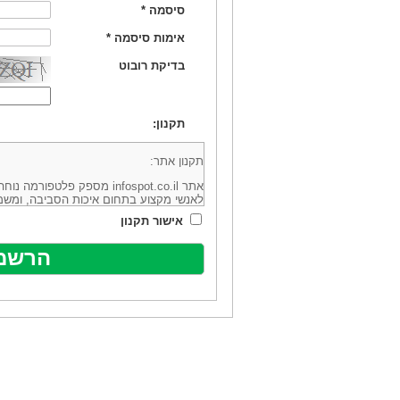
סיסמה
*
אימות סיסמה
*
בדיקת רובוט
תקנון:
תקנון אתר:
אתר infospot.co.il מספק פלטפ
לאנשי מקצוע בתחום איכות הסביבה, ומשמ
סביבה (להלן: "המידע"). האתר בבעלותה וב
אישור תקנון
מיקוד 6113102 ובדוא"ל: office@infospot.co.il (להלן: "האתר").
האתר אינו מספק את השירותים המפורסמים 
מוכר את השירות המוצע באתר ע"י ספקים שו
של אותם ספקים במישרין או בעקיפין - הא
אלקטרונית של פרסום עבור נותני שירותים 
ביצוע העסקה בין הגולשים לבין המפרסמים 
הגולש ו/או נותן השירות שפורסם באתר, ול
כל האמור בתנאי שימוש אלו, לרבות החלק ה
נוסח בלשון זכר מטעמי נוחיות בלבד.
שימוש, כניסה והתחברות לאתר, לרבות רכ
מהווים אישור לכך שקראת והסכמת להיות כ