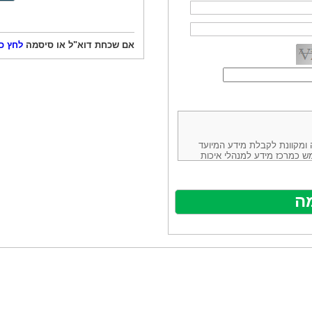
אם שכחת דוא"ל או סיסמה
לחץ כ
ורמה נוחה ומקוונת לקבלת מידע המיועד
ש כמרכז מידע למנהלי איכות
ניהולה של חברת יזמות וידע
באינטרנט בע"מ, ח.פ.514883388 שכתובתה למשלוח דואר: ת.ד. 13232,
באתר ע"י ספקים שונים, איננו
נים, איננו מעורב במתן השירות
תר מהווה פלטפורמת פרסום
אלו. במילים אחרות, האחריות על
נותני השירות ואיכותה מוטלת על
א על האתר עצמו.
ראשון והשני (להלן גם: "ההסכם")
ישת שירות בעקבות גלישה באתר,
פוף להסכם זה ולכל הודעה