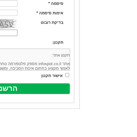
סיסמה
*
אימות סיסמה
*
בדיקת רובוט
תקנון:
תקנון אתר:
אתר infospot.co.il מספק פלטפ
לאנשי מקצוע בתחום איכות הסביבה, ומשמ
סביבה (להלן: "המידע"). האתר בבעלותה וב
אישור תקנון
מיקוד 6113102 ובדוא"ל: office@infospot.co.il (להלן: "האתר").
האתר אינו מספק את השירותים המפורסמים 
מוכר את השירות המוצע באתר ע"י ספקים שו
של אותם ספקים במישרין או בעקיפין - הא
אלקטרונית של פרסום עבור נותני שירותים 
ביצוע העסקה בין הגולשים לבין המפרסמים 
הגולש ו/או נותן השירות שפורסם באתר, ול
כל האמור בתנאי שימוש אלו, לרבות החלק ה
נוסח בלשון זכר מטעמי נוחיות בלבד.
שימוש, כניסה והתחברות לאתר, לרבות רכ
מהווים אישור לכך שקראת והסכמת להיות כ