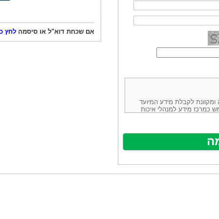
אם שכחת דוא"ל או סיסמה
לחץ כ
ורמה נוחה ומקוונת לקבלת מידע המיועד
ש כמרכז מידע למנהלי איכות
ניהולה של חברת יזמות וידע
באינטרנט בע"מ, ח.פ.514883388 שכתובתה למשלוח דואר: ת.ד. 13232,
באתר ע"י ספקים שונים, איננו
נים, איננו מעורב במתן השירות
תר מהווה פלטפורמת פרסום
אלו. במילים אחרות, האחריות על
נותני השירות ואיכותה מוטלת על
א על האתר עצמו.
ראשון והשני (להלן גם: "ההסכם")
ישת שירות בעקבות גלישה באתר,
פוף להסכם זה ולכל הודעה