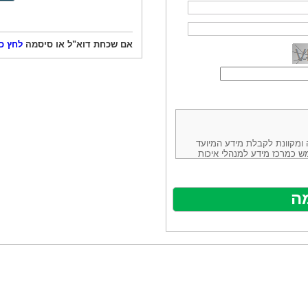
אם שכחת דוא"ל או סיסמה
לחץ כ
ורמה נוחה ומקוונת לקבלת מידע המיועד
ש כמרכז מידע למנהלי איכות
ניהולה של חברת יזמות וידע
באינטרנט בע"מ, ח.פ.514883388 שכתובתה למשלוח דואר: ת.ד. 13232,
באתר ע"י ספקים שונים, איננו
נים, איננו מעורב במתן השירות
תר מהווה פלטפורמת פרסום
אלו. במילים אחרות, האחריות על
נותני השירות ואיכותה מוטלת על
א על האתר עצמו.
ראשון והשני (להלן גם: "ההסכם")
ישת שירות בעקבות גלישה באתר,
פוף להסכם זה ולכל הודעה