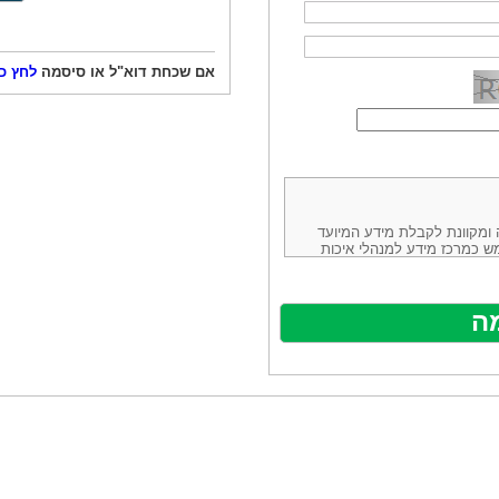
אם שכחת דוא"ל או סיסמה
לחץ כ
ורמה נוחה ומקוונת לקבלת מידע המיועד
ש כמרכז מידע למנהלי איכות
ניהולה של חברת יזמות וידע
באינטרנט בע"מ, ח.פ.514883388 שכתובתה למשלוח דואר: ת.ד. 13232,
באתר ע"י ספקים שונים, איננו
נים, איננו מעורב במתן השירות
תר מהווה פלטפורמת פרסום
אלו. במילים אחרות, האחריות על
נותני השירות ואיכותה מוטלת על
א על האתר עצמו.
ראשון והשני (להלן גם: "ההסכם")
ישת שירות בעקבות גלישה באתר,
פוף להסכם זה ולכל הודעה