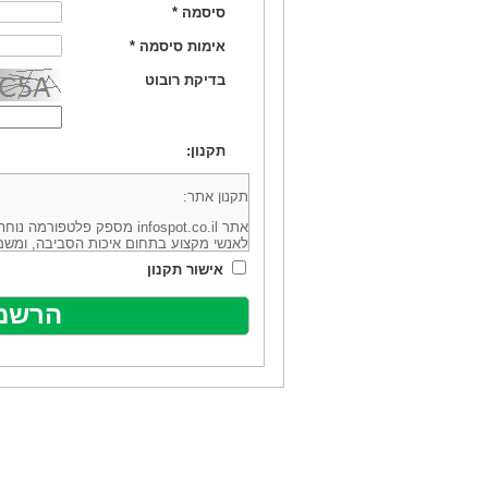
סיסמה
*
אימות סיסמה
*
בדיקת רובוט
תקנון:
תקנון אתר:
אתר infospot.co.il מספק פלטפ
לאנשי מקצוע בתחום איכות הסביבה, ומשמ
סביבה (להלן: "המידע"). האתר בבעלותה וב
אישור תקנון
מיקוד 6113102 ובדוא"ל: office@infospot.co.il (להלן: "האתר").
האתר אינו מספק את השירותים המפורסמים 
מוכר את השירות המוצע באתר ע"י ספקים שו
של אותם ספקים במישרין או בעקיפין - הא
אלקטרונית של פרסום עבור נותני שירותים 
ביצוע העסקה בין הגולשים לבין המפרסמים 
הגולש ו/או נותן השירות שפורסם באתר, ול
כל האמור בתנאי שימוש אלו, לרבות החלק ה
נוסח בלשון זכר מטעמי נוחיות בלבד.
שימוש, כניסה והתחברות לאתר, לרבות רכ
מהווים אישור לכך שקראת והסכמת להיות כ