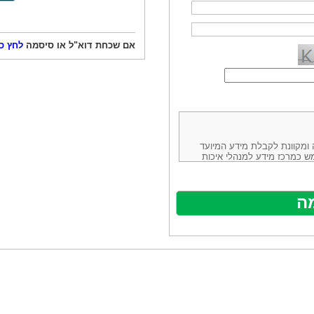
אם שכחת דוא"ל או סיסמה
לחץ כ
ורמה נוחה ומקוונת לקבלת מידע המיועד
ש כמרכז מידע למנהלי איכות
ניהולה של חברת יזמות וידע
באינטרנט בע"מ, ח.פ.514883388 שכתובתה למשלוח דואר: ת.ד. 13232,
באתר ע"י ספקים שונים, איננו
נים, איננו מעורב במתן השירות
תר מהווה פלטפורמת פרסום
אלו. במילים אחרות, האחריות על
נותני השירות ואיכותה מוטלת על
א על האתר עצמו.
ראשון והשני (להלן גם: "ההסכם")
ישת שירות בעקבות גלישה באתר,
פוף להסכם זה ולכל הודעה