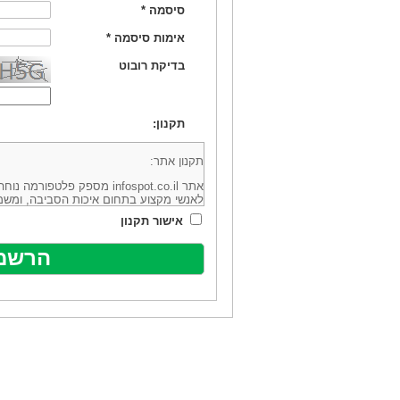
סיסמה
*
אימות סיסמה
*
בדיקת רובוט
תקנון:
תקנון אתר:
אתר infospot.co.il מספק פלטפ
לאנשי מקצוע בתחום איכות הסביבה, ומשמ
סביבה (להלן: "המידע"). האתר בבעלותה וב
אישור תקנון
מיקוד 6113102 ובדוא"ל: office@infospot.co.il (להלן: "האתר").
האתר אינו מספק את השירותים המפורסמים 
מוכר את השירות המוצע באתר ע"י ספקים שו
של אותם ספקים במישרין או בעקיפין - הא
אלקטרונית של פרסום עבור נותני שירותים 
ביצוע העסקה בין הגולשים לבין המפרסמים 
הגולש ו/או נותן השירות שפורסם באתר, ול
כל האמור בתנאי שימוש אלו, לרבות החלק ה
נוסח בלשון זכר מטעמי נוחיות בלבד.
שימוש, כניסה והתחברות לאתר, לרבות רכ
מהווים אישור לכך שקראת והסכמת להיות כ