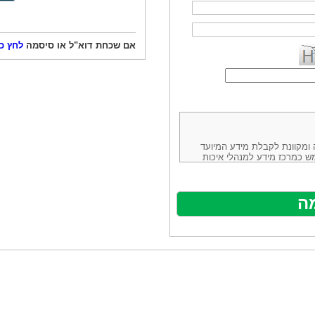
אם שכחת דוא"ל או סיסמה
לחץ כ
ורמה נוחה ומקוונת לקבלת מידע המיועד
ש כמרכז מידע למנהלי איכות
ניהולה של חברת יזמות וידע
באינטרנט בע"מ, ח.פ.514883388 שכתובתה למשלוח דואר: ת.ד. 13232,
באתר ע"י ספקים שונים, איננו
נים, איננו מעורב במתן השירות
תר מהווה פלטפורמת פרסום
אלו. במילים אחרות, האחריות על
נותני השירות ואיכותה מוטלת על
א על האתר עצמו.
ראשון והשני (להלן גם: "ההסכם")
ישת שירות בעקבות גלישה באתר,
פוף להסכם זה ולכל הודעה