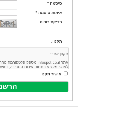
סיסמה
*
אימות סיסמה
*
בדיקת רובוט
תקנון:
תקנון אתר:
אתר infospot.co.il מספק פלטפ
לאנשי מקצוע בתחום איכות הסביבה, ומשמ
סביבה (להלן: "המידע"). האתר בבעלותה וב
אישור תקנון
מיקוד 6113102 ובדוא"ל: office@infospot.co.il (להלן: "האתר").
האתר אינו מספק את השירותים המפורסמים 
מוכר את השירות המוצע באתר ע"י ספקים שו
של אותם ספקים במישרין או בעקיפין - הא
אלקטרונית של פרסום עבור נותני שירותים 
ביצוע העסקה בין הגולשים לבין המפרסמים 
הגולש ו/או נותן השירות שפורסם באתר, ול
כל האמור בתנאי שימוש אלו, לרבות החלק ה
נוסח בלשון זכר מטעמי נוחיות בלבד.
שימוש, כניסה והתחברות לאתר, לרבות רכ
מהווים אישור לכך שקראת והסכמת להיות כ