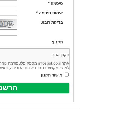
סיסמה
*
אימות סיסמה
*
בדיקת רובוט
תקנון:
תקנון אתר:
אתר infospot.co.il מספק פלטפ
לאנשי מקצוע בתחום איכות הסביבה, ומשמ
סביבה (להלן: "המידע"). האתר בבעלותה וב
אישור תקנון
מיקוד 6113102 ובדוא"ל: office@infospot.co.il (להלן: "האתר").
האתר אינו מספק את השירותים המפורסמים 
מוכר את השירות המוצע באתר ע"י ספקים שו
של אותם ספקים במישרין או בעקיפין - הא
אלקטרונית של פרסום עבור נותני שירותים 
ביצוע העסקה בין הגולשים לבין המפרסמים 
הגולש ו/או נותן השירות שפורסם באתר, ול
כל האמור בתנאי שימוש אלו, לרבות החלק ה
נוסח בלשון זכר מטעמי נוחיות בלבד.
שימוש, כניסה והתחברות לאתר, לרבות רכ
מהווים אישור לכך שקראת והסכמת להיות כ