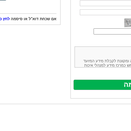
אם שכחת דוא"ל או סיסמה
לחץ כ
ורמה נוחה ומקוונת לקבלת מידע המיועד
ש כמרכז מידע למנהלי איכות
ניהולה של חברת יזמות וידע
באינטרנט בע"מ, ח.פ.514883388 שכתובתה למשלוח דואר: ת.ד. 13232,
באתר ע"י ספקים שונים, איננו
נים, איננו מעורב במתן השירות
תר מהווה פלטפורמת פרסום
אלו. במילים אחרות, האחריות על
נותני השירות ואיכותה מוטלת על
א על האתר עצמו.
ראשון והשני (להלן גם: "ההסכם")
ישת שירות בעקבות גלישה באתר,
פוף להסכם זה ולכל הודעה