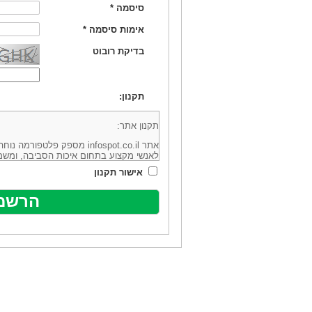
סיסמה
*
אימות סיסמה
*
בדיקת רובוט
תקנון:
תקנון אתר:
אתר infospot.co.il מספק פלטפ
לאנשי מקצוע בתחום איכות הסביבה, ומשמ
סביבה (להלן: "המידע"). האתר בבעלותה וב
אישור תקנון
מיקוד 6113102 ובדוא"ל: office@infospot.co.il (להלן: "האתר").
האתר אינו מספק את השירותים המפורסמים 
מוכר את השירות המוצע באתר ע"י ספקים שו
של אותם ספקים במישרין או בעקיפין - הא
אלקטרונית של פרסום עבור נותני שירותים 
ביצוע העסקה בין הגולשים לבין המפרסמים 
הגולש ו/או נותן השירות שפורסם באתר, ול
כל האמור בתנאי שימוש אלו, לרבות החלק ה
נוסח בלשון זכר מטעמי נוחיות בלבד.
שימוש, כניסה והתחברות לאתר, לרבות רכ
מהווים אישור לכך שקראת והסכמת להיות כ