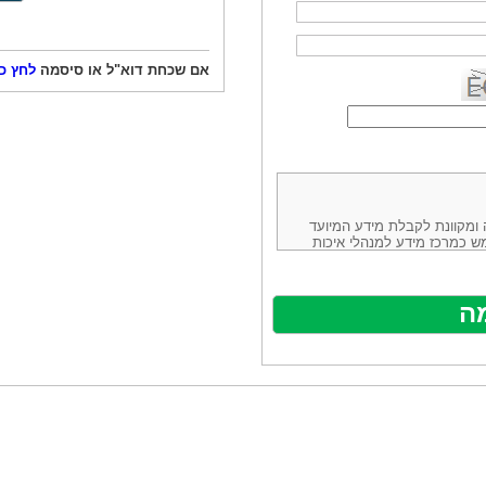
אם שכחת דוא"ל או סיסמה
לחץ כ
ורמה נוחה ומקוונת לקבלת מידע המיועד
ש כמרכז מידע למנהלי איכות
ניהולה של חברת יזמות וידע
באינטרנט בע"מ, ח.פ.514883388 שכתובתה למשלוח דואר: ת.ד. 13232,
באתר ע"י ספקים שונים, איננו
נים, איננו מעורב במתן השירות
תר מהווה פלטפורמת פרסום
אלו. במילים אחרות, האחריות על
נותני השירות ואיכותה מוטלת על
א על האתר עצמו.
ראשון והשני (להלן גם: "ההסכם")
ישת שירות בעקבות גלישה באתר,
פוף להסכם זה ולכל הודעה