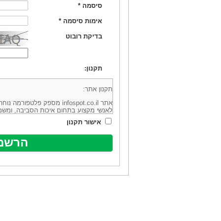
סיסמה
*
אימות סיסמה
*
בדיקת רובוט
תקנון:
תקנון אתר:
אתר infospot.co.il מספק פלטפ
לאנשי מקצוע בתחום איכות הסביבה, ומשמ
סביבה (להלן: "המידע"). האתר בבעלותה וב
אישור תקנון
מיקוד 6113102 ובדוא"ל: office@infospot.co.il (להלן: "האתר").
האתר אינו מספק את השירותים המפורסמים 
מוכר את השירות המוצע באתר ע"י ספקים שו
של אותם ספקים במישרין או בעקיפין - הא
אלקטרונית של פרסום עבור נותני שירותים 
ביצוע העסקה בין הגולשים לבין המפרסמים 
הגולש ו/או נותן השירות שפורסם באתר, ול
כל האמור בתנאי שימוש אלו, לרבות החלק ה
נוסח בלשון זכר מטעמי נוחיות בלבד.
שימוש, כניסה והתחברות לאתר, לרבות רכ
מהווים אישור לכך שקראת והסכמת להיות כ