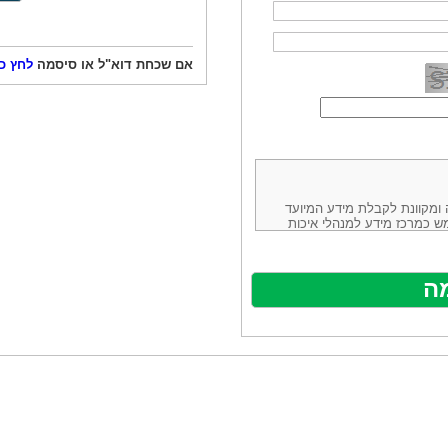
אם שכחת דוא"ל או סיסמה
לחץ כ
ורמה נוחה ומקוונת לקבלת מידע המיועד
ש כמרכז מידע למנהלי איכות
ניהולה של חברת יזמות וידע
באינטרנט בע"מ, ח.פ.514883388 שכתובתה למשלוח דואר: ת.ד. 13232,
באתר ע"י ספקים שונים, איננו
נים, איננו מעורב במתן השירות
תר מהווה פלטפורמת פרסום
אלו. במילים אחרות, האחריות על
נותני השירות ואיכותה מוטלת על
א על האתר עצמו.
ראשון והשני (להלן גם: "ההסכם")
ישת שירות בעקבות גלישה באתר,
פוף להסכם זה ולכל הודעה