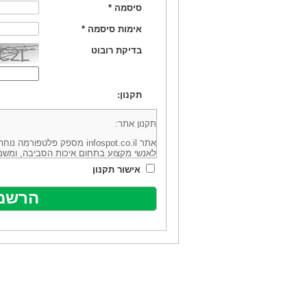
סיסמה
*
אימות סיסמה
*
בדיקת רובוט
תקנון:
תקנון אתר:
אתר infospot.co.il מספק פלטפ
לאנשי מקצוע בתחום איכות הסביבה, ומשמ
סביבה (להלן: "המידע"). האתר בבעלותה וב
אישור תקנון
מיקוד 6113102 ובדוא"ל: office@infospot.co.il (להלן: "האתר").
האתר אינו מספק את השירותים המפורסמים 
מוכר את השירות המוצע באתר ע"י ספקים שו
של אותם ספקים במישרין או בעקיפין - הא
אלקטרונית של פרסום עבור נותני שירותים 
ביצוע העסקה בין הגולשים לבין המפרסמים 
הגולש ו/או נותן השירות שפורסם באתר, ול
כל האמור בתנאי שימוש אלו, לרבות החלק ה
נוסח בלשון זכר מטעמי נוחיות בלבד.
שימוש, כניסה והתחברות לאתר, לרבות רכ
מהווים אישור לכך שקראת והסכמת להיות כ