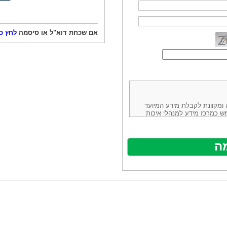
אם שכחת דוא"ל או סיסמה
לחץ כ
ורמה נוחה ומקוונת לקבלת מידע המיועד
ש כמרכז מידע למנהלי איכות
ניהולה של חברת יזמות וידע
באינטרנט בע"מ, ח.פ.514883388 שכתובתה למשלוח דואר: ת.ד. 13232,
באתר ע"י ספקים שונים, איננו
נים, איננו מעורב במתן השירות
תר מהווה פלטפורמת פרסום
אלו. במילים אחרות, האחריות על
נותני השירות ואיכותה מוטלת על
א על האתר עצמו.
ראשון והשני (להלן גם: "ההסכם")
ישת שירות בעקבות גלישה באתר,
פוף להסכם זה ולכל הודעה