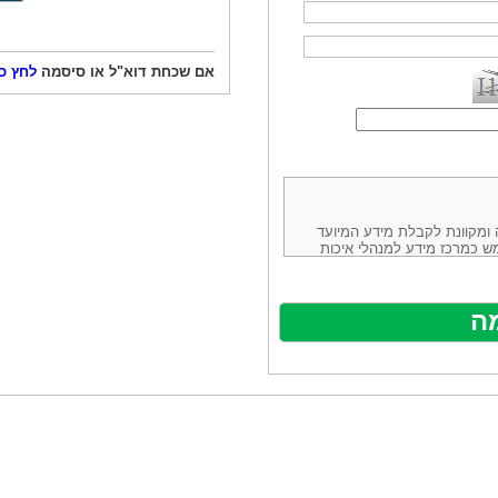
אם שכחת דוא"ל או סיסמה
לחץ כ
ורמה נוחה ומקוונת לקבלת מידע המיועד
ש כמרכז מידע למנהלי איכות
ניהולה של חברת יזמות וידע
באינטרנט בע"מ, ח.פ.514883388 שכתובתה למשלוח דואר: ת.ד. 13232,
באתר ע"י ספקים שונים, איננו
נים, איננו מעורב במתן השירות
תר מהווה פלטפורמת פרסום
אלו. במילים אחרות, האחריות על
נותני השירות ואיכותה מוטלת על
א על האתר עצמו.
ראשון והשני (להלן גם: "ההסכם")
ישת שירות בעקבות גלישה באתר,
פוף להסכם זה ולכל הודעה