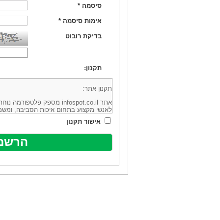
סיסמה
*
אימות סיסמה
*
בדיקת רובוט
תקנון:
תקנון אתר:
אתר infospot.co.il מספק פלטפ
לאנשי מקצוע בתחום איכות הסביבה, ומשמ
סביבה (להלן: "המידע"). האתר בבעלותה וב
אישור תקנון
מיקוד 6113102 ובדוא"ל: office@infospot.co.il (להלן: "האתר").
האתר אינו מספק את השירותים המפורסמים 
מוכר את השירות המוצע באתר ע"י ספקים שו
של אותם ספקים במישרין או בעקיפין - הא
אלקטרונית של פרסום עבור נותני שירותים 
ביצוע העסקה בין הגולשים לבין המפרסמים 
הגולש ו/או נותן השירות שפורסם באתר, ול
כל האמור בתנאי שימוש אלו, לרבות החלק ה
נוסח בלשון זכר מטעמי נוחיות בלבד.
שימוש, כניסה והתחברות לאתר, לרבות רכ
מהווים אישור לכך שקראת והסכמת להיות כ