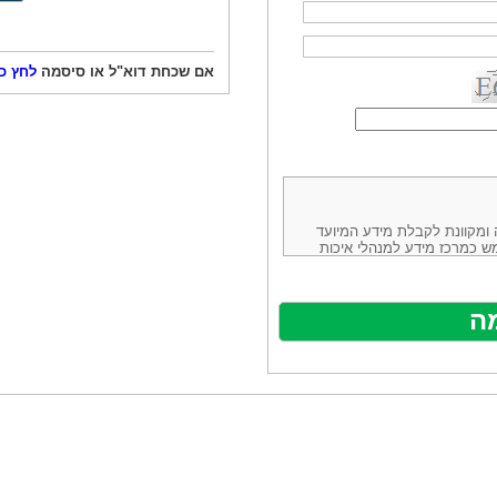
אם שכחת דוא"ל או סיסמה
לחץ כ
ורמה נוחה ומקוונת לקבלת מידע המיועד
ש כמרכז מידע למנהלי איכות
ניהולה של חברת יזמות וידע
באינטרנט בע"מ, ח.פ.514883388 שכתובתה למשלוח דואר: ת.ד. 13232,
באתר ע"י ספקים שונים, איננו
נים, איננו מעורב במתן השירות
תר מהווה פלטפורמת פרסום
אלו. במילים אחרות, האחריות על
נותני השירות ואיכותה מוטלת על
א על האתר עצמו.
ראשון והשני (להלן גם: "ההסכם")
ישת שירות בעקבות גלישה באתר,
פוף להסכם זה ולכל הודעה