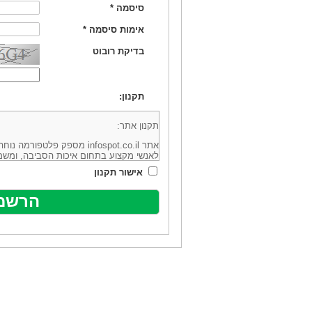
סיסמה
*
אימות סיסמה
*
בדיקת רובוט
תקנון:
תקנון אתר:
אתר infospot.co.il מספק פלטפ
לאנשי מקצוע בתחום איכות הסביבה, ומשמ
סביבה (להלן: "המידע"). האתר בבעלותה וב
אישור תקנון
מיקוד 6113102 ובדוא"ל: office@infospot.co.il (להלן: "האתר").
האתר אינו מספק את השירותים המפורסמים 
מוכר את השירות המוצע באתר ע"י ספקים שו
של אותם ספקים במישרין או בעקיפין - הא
אלקטרונית של פרסום עבור נותני שירותים 
ביצוע העסקה בין הגולשים לבין המפרסמים 
הגולש ו/או נותן השירות שפורסם באתר, ול
כל האמור בתנאי שימוש אלו, לרבות החלק ה
נוסח בלשון זכר מטעמי נוחיות בלבד.
שימוש, כניסה והתחברות לאתר, לרבות רכ
מהווים אישור לכך שקראת והסכמת להיות כ