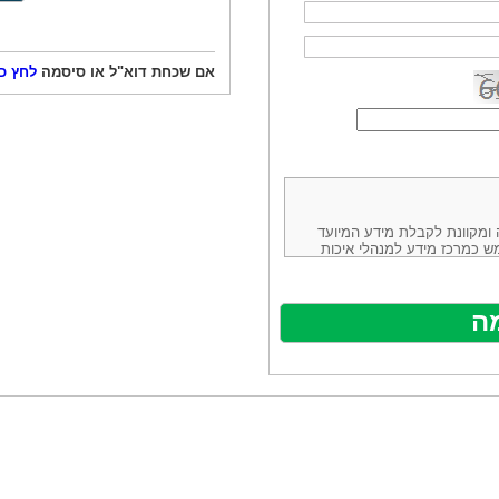
אם שכחת דוא"ל או סיסמה
לחץ כ
ורמה נוחה ומקוונת לקבלת מידע המיועד
ש כמרכז מידע למנהלי איכות
ניהולה של חברת יזמות וידע
באינטרנט בע"מ, ח.פ.514883388 שכתובתה למשלוח דואר: ת.ד. 13232,
באתר ע"י ספקים שונים, איננו
נים, איננו מעורב במתן השירות
תר מהווה פלטפורמת פרסום
אלו. במילים אחרות, האחריות על
נותני השירות ואיכותה מוטלת על
א על האתר עצמו.
ראשון והשני (להלן גם: "ההסכם")
ישת שירות בעקבות גלישה באתר,
פוף להסכם זה ולכל הודעה