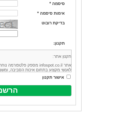
סיסמה
*
אימות סיסמה
*
בדיקת רובוט
תקנון:
תקנון אתר:
אתר infospot.co.il מספק פלטפ
לאנשי מקצוע בתחום איכות הסביבה, ומשמ
סביבה (להלן: "המידע"). האתר בבעלותה וב
אישור תקנון
מיקוד 6113102 ובדוא"ל: office@infospot.co.il (להלן: "האתר").
האתר אינו מספק את השירותים המפורסמים 
מוכר את השירות המוצע באתר ע"י ספקים שו
של אותם ספקים במישרין או בעקיפין - הא
אלקטרונית של פרסום עבור נותני שירותים 
ביצוע העסקה בין הגולשים לבין המפרסמים 
הגולש ו/או נותן השירות שפורסם באתר, ול
כל האמור בתנאי שימוש אלו, לרבות החלק ה
נוסח בלשון זכר מטעמי נוחיות בלבד.
שימוש, כניסה והתחברות לאתר, לרבות רכ
מהווים אישור לכך שקראת והסכמת להיות כ