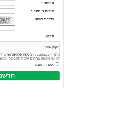
סיסמה
*
אימות סיסמה
*
בדיקת רובוט
תקנון:
תקנון אתר:
אתר infospot.co.il מספק פלטפ
לאנשי מקצוע בתחום איכות הסביבה, ומשמ
סביבה (להלן: "המידע"). האתר בבעלותה וב
אישור תקנון
מיקוד 6113102 ובדוא"ל: office@infospot.co.il (להלן: "האתר").
האתר אינו מספק את השירותים המפורסמים 
מוכר את השירות המוצע באתר ע"י ספקים שו
של אותם ספקים במישרין או בעקיפין - הא
אלקטרונית של פרסום עבור נותני שירותים 
ביצוע העסקה בין הגולשים לבין המפרסמים 
הגולש ו/או נותן השירות שפורסם באתר, ול
כל האמור בתנאי שימוש אלו, לרבות החלק ה
נוסח בלשון זכר מטעמי נוחיות בלבד.
שימוש, כניסה והתחברות לאתר, לרבות רכ
מהווים אישור לכך שקראת והסכמת להיות כ