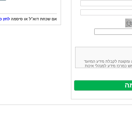
אם שכחת דוא"ל או סיסמה
לחץ כ
ורמה נוחה ומקוונת לקבלת מידע המיועד
ש כמרכז מידע למנהלי איכות
ניהולה של חברת יזמות וידע
באינטרנט בע"מ, ח.פ.514883388 שכתובתה למשלוח דואר: ת.ד. 13232,
באתר ע"י ספקים שונים, איננו
נים, איננו מעורב במתן השירות
תר מהווה פלטפורמת פרסום
אלו. במילים אחרות, האחריות על
נותני השירות ואיכותה מוטלת על
א על האתר עצמו.
ראשון והשני (להלן גם: "ההסכם")
ישת שירות בעקבות גלישה באתר,
פוף להסכם זה ולכל הודעה