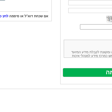
אם שכחת דוא"ל או סיסמה
לחץ כ
ורמה נוחה ומקוונת לקבלת מידע המיועד
ש כמרכז מידע למנהלי איכות
ניהולה של חברת יזמות וידע
באינטרנט בע"מ, ח.פ.514883388 שכתובתה למשלוח דואר: ת.ד. 13232,
באתר ע"י ספקים שונים, איננו
נים, איננו מעורב במתן השירות
תר מהווה פלטפורמת פרסום
אלו. במילים אחרות, האחריות על
נותני השירות ואיכותה מוטלת על
א על האתר עצמו.
ראשון והשני (להלן גם: "ההסכם")
ישת שירות בעקבות גלישה באתר,
פוף להסכם זה ולכל הודעה