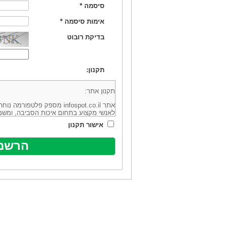
סיסמה
*
אימות סיסמה
*
בדיקת רובוט
תקנון:
תקנון אתר:
אתר infospot.co.il מספק פלטפ
לאנשי מקצוע בתחום איכות הסביבה, ומשמ
סביבה (להלן: "המידע"). האתר בבעלותה וב
אישור תקנון
מיקוד 6113102 ובדוא"ל: office@infospot.co.il (להלן: "האתר").
האתר אינו מספק את השירותים המפורסמים 
מוכר את השירות המוצע באתר ע"י ספקים שו
של אותם ספקים במישרין או בעקיפין - הא
אלקטרונית של פרסום עבור נותני שירותים 
ביצוע העסקה בין הגולשים לבין המפרסמים 
הגולש ו/או נותן השירות שפורסם באתר, ול
כל האמור בתנאי שימוש אלו, לרבות החלק ה
נוסח בלשון זכר מטעמי נוחיות בלבד.
שימוש, כניסה והתחברות לאתר, לרבות רכ
מהווים אישור לכך שקראת והסכמת להיות כ