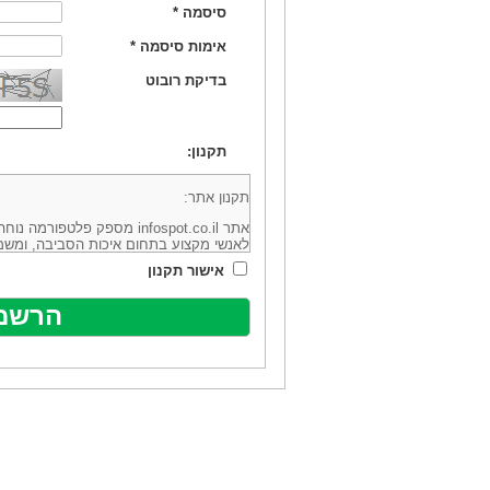
סיסמה
*
אימות סיסמה
*
בדיקת רובוט
תקנון:
תקנון אתר:
אתר infospot.co.il מספק פלטפ
לאנשי מקצוע בתחום איכות הסביבה, ומשמ
סביבה (להלן: "המידע"). האתר בבעלותה וב
אישור תקנון
מיקוד 6113102 ובדוא"ל: office@infospot.co.il (להלן: "האתר").
האתר אינו מספק את השירותים המפורסמים 
מוכר את השירות המוצע באתר ע"י ספקים שו
של אותם ספקים במישרין או בעקיפין - הא
אלקטרונית של פרסום עבור נותני שירותים 
ביצוע העסקה בין הגולשים לבין המפרסמים 
הגולש ו/או נותן השירות שפורסם באתר, ול
כל האמור בתנאי שימוש אלו, לרבות החלק ה
נוסח בלשון זכר מטעמי נוחיות בלבד.
שימוש, כניסה והתחברות לאתר, לרבות רכ
מהווים אישור לכך שקראת והסכמת להיות כ