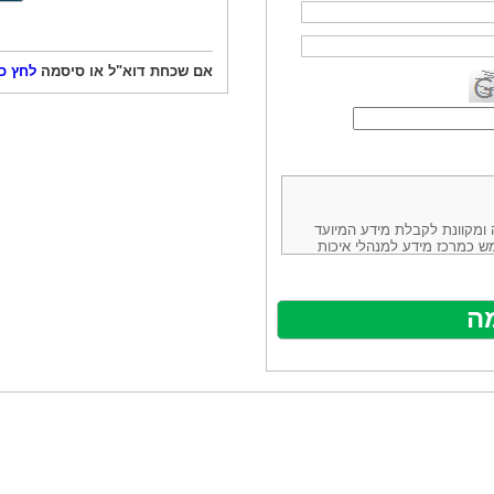
אם שכחת דוא"ל או סיסמה
לחץ כ
ורמה נוחה ומקוונת לקבלת מידע המיועד
ש כמרכז מידע למנהלי איכות
ניהולה של חברת יזמות וידע
באינטרנט בע"מ, ח.פ.514883388 שכתובתה למשלוח דואר: ת.ד. 13232,
באתר ע"י ספקים שונים, איננו
נים, איננו מעורב במתן השירות
תר מהווה פלטפורמת פרסום
אלו. במילים אחרות, האחריות על
נותני השירות ואיכותה מוטלת על
א על האתר עצמו.
ראשון והשני (להלן גם: "ההסכם")
ישת שירות בעקבות גלישה באתר,
פוף להסכם זה ולכל הודעה