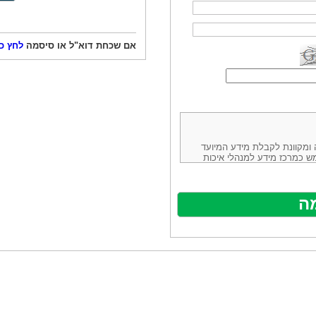
אם שכחת דוא"ל או סיסמה
לחץ כ
ורמה נוחה ומקוונת לקבלת מידע המיועד
ש כמרכז מידע למנהלי איכות
ניהולה של חברת יזמות וידע
באינטרנט בע"מ, ח.פ.514883388 שכתובתה למשלוח דואר: ת.ד. 13232,
באתר ע"י ספקים שונים, איננו
נים, איננו מעורב במתן השירות
תר מהווה פלטפורמת פרסום
אלו. במילים אחרות, האחריות על
נותני השירות ואיכותה מוטלת על
א על האתר עצמו.
ראשון והשני (להלן גם: "ההסכם")
ישת שירות בעקבות גלישה באתר,
פוף להסכם זה ולכל הודעה