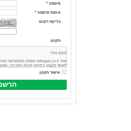
סיסמה
*
אימות סיסמה
*
בדיקת רובוט
תקנון:
תקנון אתר:
אתר infospot.co.il מספק פלטפ
לאנשי מקצוע בתחום איכות הסביבה, ומשמ
סביבה (להלן: "המידע"). האתר בבעלותה וב
אישור תקנון
מיקוד 6113102 ובדוא"ל: office@infospot.co.il (להלן: "האתר").
האתר אינו מספק את השירותים המפורסמים 
מוכר את השירות המוצע באתר ע"י ספקים שו
של אותם ספקים במישרין או בעקיפין - הא
אלקטרונית של פרסום עבור נותני שירותים 
ביצוע העסקה בין הגולשים לבין המפרסמים 
הגולש ו/או נותן השירות שפורסם באתר, ול
כל האמור בתנאי שימוש אלו, לרבות החלק ה
נוסח בלשון זכר מטעמי נוחיות בלבד.
שימוש, כניסה והתחברות לאתר, לרבות רכ
מהווים אישור לכך שקראת והסכמת להיות כ