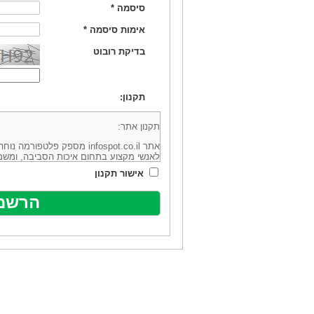
סיסמה
*
אימות סיסמה
*
בדיקת רובוט
תקנון:
תקנון אתר:
אתר infospot.co.il מספק פלטפ
לאנשי מקצוע בתחום איכות הסביבה, ומשמ
סביבה (להלן: "המידע"). האתר בבעלותה וב
אישור תקנון
מיקוד 6113102 ובדוא"ל: office@infospot.co.il (להלן: "האתר").
האתר אינו מספק את השירותים המפורסמים 
מוכר את השירות המוצע באתר ע"י ספקים שו
של אותם ספקים במישרין או בעקיפין - הא
אלקטרונית של פרסום עבור נותני שירותים 
ביצוע העסקה בין הגולשים לבין המפרסמים 
הגולש ו/או נותן השירות שפורסם באתר, ול
כל האמור בתנאי שימוש אלו, לרבות החלק ה
נוסח בלשון זכר מטעמי נוחיות בלבד.
שימוש, כניסה והתחברות לאתר, לרבות רכ
מהווים אישור לכך שקראת והסכמת להיות כ