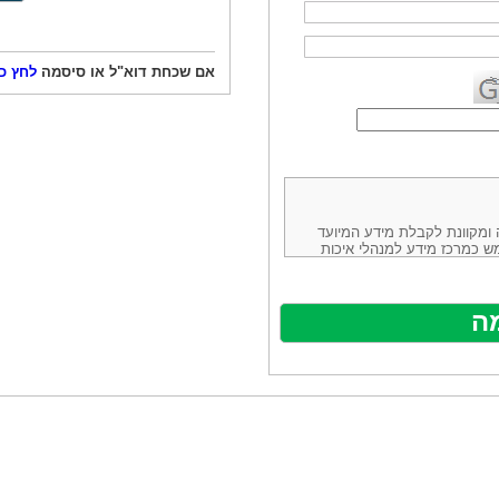
אם שכחת דוא"ל או סיסמה
לחץ כ
ורמה נוחה ומקוונת לקבלת מידע המיועד
ש כמרכז מידע למנהלי איכות
ניהולה של חברת יזמות וידע
באינטרנט בע"מ, ח.פ.514883388 שכתובתה למשלוח דואר: ת.ד. 13232,
באתר ע"י ספקים שונים, איננו
נים, איננו מעורב במתן השירות
תר מהווה פלטפורמת פרסום
אלו. במילים אחרות, האחריות על
נותני השירות ואיכותה מוטלת על
א על האתר עצמו.
ראשון והשני (להלן גם: "ההסכם")
ישת שירות בעקבות גלישה באתר,
פוף להסכם זה ולכל הודעה