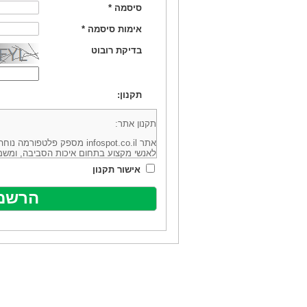
סיסמה
*
אימות סיסמה
*
בדיקת רובוט
תקנון:
תקנון אתר:
אתר infospot.co.il מספק פלטפ
לאנשי מקצוע בתחום איכות הסביבה, ומשמ
סביבה (להלן: "המידע"). האתר בבעלותה וב
אישור תקנון
מיקוד 6113102 ובדוא"ל: office@infospot.co.il (להלן: "האתר").
האתר אינו מספק את השירותים המפורסמים 
מוכר את השירות המוצע באתר ע"י ספקים שו
של אותם ספקים במישרין או בעקיפין - הא
אלקטרונית של פרסום עבור נותני שירותים 
ביצוע העסקה בין הגולשים לבין המפרסמים 
הגולש ו/או נותן השירות שפורסם באתר, ול
כל האמור בתנאי שימוש אלו, לרבות החלק ה
נוסח בלשון זכר מטעמי נוחיות בלבד.
שימוש, כניסה והתחברות לאתר, לרבות רכ
מהווים אישור לכך שקראת והסכמת להיות כ