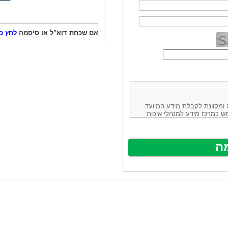
אם שכחת דוא"ל או סיסמה
לחץ כ
ורמה נוחה ומקוונת לקבלת מידע המיועד
ש כמרכז מידע למנהלי איכות
ניהולה של חברת יזמות וידע
באינטרנט בע"מ, ח.פ.514883388 שכתובתה למשלוח דואר: ת.ד. 13232,
באתר ע"י ספקים שונים, איננו
נים, איננו מעורב במתן השירות
תר מהווה פלטפורמת פרסום
אלו. במילים אחרות, האחריות על
נותני השירות ואיכותה מוטלת על
א על האתר עצמו.
ראשון והשני (להלן גם: "ההסכם")
ישת שירות בעקבות גלישה באתר,
פוף להסכם זה ולכל הודעה