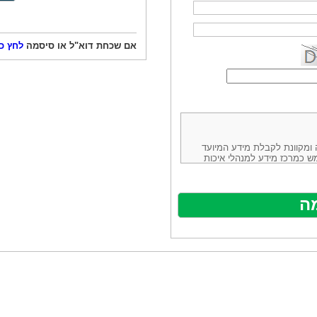
אם שכחת דוא"ל או סיסמה
לחץ כ
ורמה נוחה ומקוונת לקבלת מידע המיועד
ש כמרכז מידע למנהלי איכות
ניהולה של חברת יזמות וידע
באינטרנט בע"מ, ח.פ.514883388 שכתובתה למשלוח דואר: ת.ד. 13232,
באתר ע"י ספקים שונים, איננו
נים, איננו מעורב במתן השירות
תר מהווה פלטפורמת פרסום
אלו. במילים אחרות, האחריות על
נותני השירות ואיכותה מוטלת על
א על האתר עצמו.
ראשון והשני (להלן גם: "ההסכם")
ישת שירות בעקבות גלישה באתר,
פוף להסכם זה ולכל הודעה