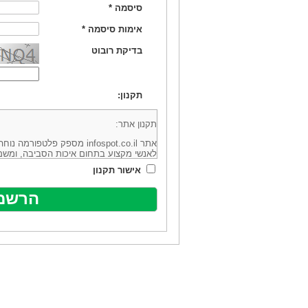
סיסמה
*
אימות סיסמה
*
בדיקת רובוט
תקנון:
תקנון אתר:
אתר infospot.co.il מספק פלטפ
לאנשי מקצוע בתחום איכות הסביבה, ומשמ
סביבה (להלן: "המידע"). האתר בבעלותה וב
אישור תקנון
מיקוד 6113102 ובדוא"ל: office@infospot.co.il (להלן: "האתר").
האתר אינו מספק את השירותים המפורסמים 
מוכר את השירות המוצע באתר ע"י ספקים שו
של אותם ספקים במישרין או בעקיפין - הא
אלקטרונית של פרסום עבור נותני שירותים 
ביצוע העסקה בין הגולשים לבין המפרסמים 
הגולש ו/או נותן השירות שפורסם באתר, ול
כל האמור בתנאי שימוש אלו, לרבות החלק ה
נוסח בלשון זכר מטעמי נוחיות בלבד.
שימוש, כניסה והתחברות לאתר, לרבות רכ
מהווים אישור לכך שקראת והסכמת להיות כ