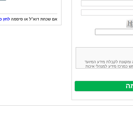
אם שכחת דוא"ל או סיסמה
לחץ כ
ורמה נוחה ומקוונת לקבלת מידע המיועד
ש כמרכז מידע למנהלי איכות
ניהולה של חברת יזמות וידע
באינטרנט בע"מ, ח.פ.514883388 שכתובתה למשלוח דואר: ת.ד. 13232,
באתר ע"י ספקים שונים, איננו
נים, איננו מעורב במתן השירות
תר מהווה פלטפורמת פרסום
אלו. במילים אחרות, האחריות על
נותני השירות ואיכותה מוטלת על
א על האתר עצמו.
ראשון והשני (להלן גם: "ההסכם")
ישת שירות בעקבות גלישה באתר,
פוף להסכם זה ולכל הודעה