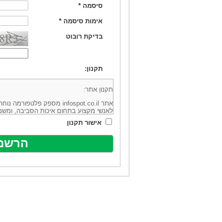
סיסמה
*
אימות סיסמה
*
בדיקת רובוט
תקנון:
תקנון אתר:
אתר infospot.co.il מספק פלטפ
לאנשי מקצוע בתחום איכות הסביבה, ומשמ
סביבה (להלן: "המידע"). האתר בבעלותה וב
אישור תקנון
מיקוד 6113102 ובדוא"ל: office@infospot.co.il (להלן: "האתר").
האתר אינו מספק את השירותים המפורסמים 
מוכר את השירות המוצע באתר ע"י ספקים שו
של אותם ספקים במישרין או בעקיפין - הא
אלקטרונית של פרסום עבור נותני שירותים 
ביצוע העסקה בין הגולשים לבין המפרסמים 
הגולש ו/או נותן השירות שפורסם באתר, ול
כל האמור בתנאי שימוש אלו, לרבות החלק ה
נוסח בלשון זכר מטעמי נוחיות בלבד.
שימוש, כניסה והתחברות לאתר, לרבות רכ
מהווים אישור לכך שקראת והסכמת להיות כ