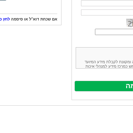
אם שכחת דוא"ל או סיסמה
לחץ כ
ורמה נוחה ומקוונת לקבלת מידע המיועד
ש כמרכז מידע למנהלי איכות
ניהולה של חברת יזמות וידע
באינטרנט בע"מ, ח.פ.514883388 שכתובתה למשלוח דואר: ת.ד. 13232,
באתר ע"י ספקים שונים, איננו
נים, איננו מעורב במתן השירות
תר מהווה פלטפורמת פרסום
אלו. במילים אחרות, האחריות על
נותני השירות ואיכותה מוטלת על
א על האתר עצמו.
ראשון והשני (להלן גם: "ההסכם")
ישת שירות בעקבות גלישה באתר,
פוף להסכם זה ולכל הודעה