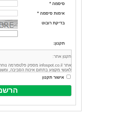
סיסמה
*
אימות סיסמה
*
בדיקת רובוט
תקנון:
תקנון אתר:
אתר infospot.co.il מספק פלטפ
לאנשי מקצוע בתחום איכות הסביבה, ומשמ
סביבה (להלן: "המידע"). האתר בבעלותה וב
אישור תקנון
מיקוד 6113102 ובדוא"ל: office@infospot.co.il (להלן: "האתר").
האתר אינו מספק את השירותים המפורסמים 
מוכר את השירות המוצע באתר ע"י ספקים שו
של אותם ספקים במישרין או בעקיפין - הא
אלקטרונית של פרסום עבור נותני שירותים 
ביצוע העסקה בין הגולשים לבין המפרסמים 
הגולש ו/או נותן השירות שפורסם באתר, ול
כל האמור בתנאי שימוש אלו, לרבות החלק ה
נוסח בלשון זכר מטעמי נוחיות בלבד.
שימוש, כניסה והתחברות לאתר, לרבות רכ
מהווים אישור לכך שקראת והסכמת להיות כ