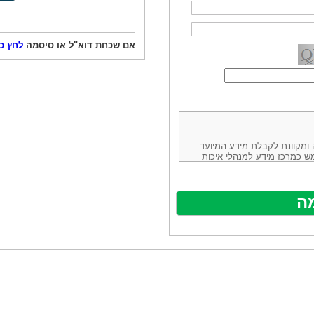
אם שכחת דוא"ל או סיסמה
לחץ כ
ורמה נוחה ומקוונת לקבלת מידע המיועד
ש כמרכז מידע למנהלי איכות
ניהולה של חברת יזמות וידע
באינטרנט בע"מ, ח.פ.514883388 שכתובתה למשלוח דואר: ת.ד. 13232,
באתר ע"י ספקים שונים, איננו
נים, איננו מעורב במתן השירות
תר מהווה פלטפורמת פרסום
אלו. במילים אחרות, האחריות על
נותני השירות ואיכותה מוטלת על
א על האתר עצמו.
ראשון והשני (להלן גם: "ההסכם")
ישת שירות בעקבות גלישה באתר,
פוף להסכם זה ולכל הודעה