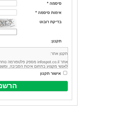
סיסמה
*
אימות סיסמה
*
בדיקת רובוט
תקנון:
תקנון אתר:
אתר infospot.co.il מספק פלטפ
לאנשי מקצוע בתחום איכות הסביבה, ומשמ
סביבה (להלן: "המידע"). האתר בבעלותה וב
אישור תקנון
מיקוד 6113102 ובדוא"ל: office@infospot.co.il (להלן: "האתר").
האתר אינו מספק את השירותים המפורסמים 
מוכר את השירות המוצע באתר ע"י ספקים שו
של אותם ספקים במישרין או בעקיפין - הא
אלקטרונית של פרסום עבור נותני שירותים 
ביצוע העסקה בין הגולשים לבין המפרסמים 
הגולש ו/או נותן השירות שפורסם באתר, ול
כל האמור בתנאי שימוש אלו, לרבות החלק ה
נוסח בלשון זכר מטעמי נוחיות בלבד.
שימוש, כניסה והתחברות לאתר, לרבות רכ
מהווים אישור לכך שקראת והסכמת להיות כ