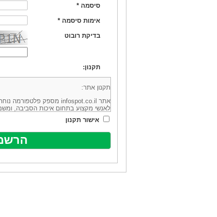
סיסמה
*
אימות סיסמה
*
בדיקת רובוט
תקנון:
תקנון אתר:
אתר infospot.co.il מספק פלטפ
לאנשי מקצוע בתחום איכות הסביבה, ומשמ
סביבה (להלן: "המידע"). האתר בבעלותה וב
אישור תקנון
מיקוד 6113102 ובדוא"ל: office@infospot.co.il (להלן: "האתר").
האתר אינו מספק את השירותים המפורסמים 
מוכר את השירות המוצע באתר ע"י ספקים שו
של אותם ספקים במישרין או בעקיפין - הא
אלקטרונית של פרסום עבור נותני שירותים 
ביצוע העסקה בין הגולשים לבין המפרסמים 
הגולש ו/או נותן השירות שפורסם באתר, ול
כל האמור בתנאי שימוש אלו, לרבות החלק ה
נוסח בלשון זכר מטעמי נוחיות בלבד.
שימוש, כניסה והתחברות לאתר, לרבות רכ
מהווים אישור לכך שקראת והסכמת להיות כ