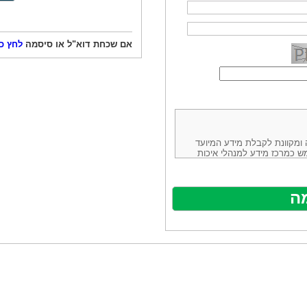
אם שכחת דוא"ל או סיסמה
לחץ כ
ורמה נוחה ומקוונת לקבלת מידע המיועד
ש כמרכז מידע למנהלי איכות
ניהולה של חברת יזמות וידע
באינטרנט בע"מ, ח.פ.514883388 שכתובתה למשלוח דואר: ת.ד. 13232,
באתר ע"י ספקים שונים, איננו
נים, איננו מעורב במתן השירות
תר מהווה פלטפורמת פרסום
אלו. במילים אחרות, האחריות על
נותני השירות ואיכותה מוטלת על
א על האתר עצמו.
ראשון והשני (להלן גם: "ההסכם")
ישת שירות בעקבות גלישה באתר,
פוף להסכם זה ולכל הודעה