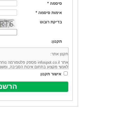
סיסמה
*
אימות סיסמה
*
בדיקת רובוט
תקנון:
תקנון אתר:
אתר infospot.co.il מספק פלטפ
לאנשי מקצוע בתחום איכות הסביבה, ומשמ
סביבה (להלן: "המידע"). האתר בבעלותה וב
אישור תקנון
מיקוד 6113102 ובדוא"ל: office@infospot.co.il (להלן: "האתר").
האתר אינו מספק את השירותים המפורסמים 
מוכר את השירות המוצע באתר ע"י ספקים שו
של אותם ספקים במישרין או בעקיפין - הא
אלקטרונית של פרסום עבור נותני שירותים 
ביצוע העסקה בין הגולשים לבין המפרסמים 
הגולש ו/או נותן השירות שפורסם באתר, ול
כל האמור בתנאי שימוש אלו, לרבות החלק ה
נוסח בלשון זכר מטעמי נוחיות בלבד.
שימוש, כניסה והתחברות לאתר, לרבות רכ
מהווים אישור לכך שקראת והסכמת להיות כ