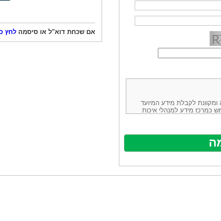
אם שכחת דוא"ל או סיסמה
לחץ כ
ורמה נוחה ומקוונת לקבלת מידע המיועד
ש כמרכז מידע למנהלי איכות
ניהולה של חברת יזמות וידע
באינטרנט בע"מ, ח.פ.514883388 שכתובתה למשלוח דואר: ת.ד. 13232,
באתר ע"י ספקים שונים, איננו
נים, איננו מעורב במתן השירות
תר מהווה פלטפורמת פרסום
אלו. במילים אחרות, האחריות על
נותני השירות ואיכותה מוטלת על
א על האתר עצמו.
ראשון והשני (להלן גם: "ההסכם")
ישת שירות בעקבות גלישה באתר,
פוף להסכם זה ולכל הודעה