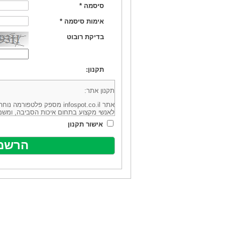
סיסמה
*
אימות סיסמה
*
בדיקת רובוט
תקנון:
תקנון אתר:
אתר infospot.co.il מספק פלטפ
לאנשי מקצוע בתחום איכות הסביבה, ומשמ
סביבה (להלן: "המידע"). האתר בבעלותה וב
אישור תקנון
מיקוד 6113102 ובדוא"ל: office@infospot.co.il (להלן: "האתר").
האתר אינו מספק את השירותים המפורסמים 
מוכר את השירות המוצע באתר ע"י ספקים שו
של אותם ספקים במישרין או בעקיפין - הא
אלקטרונית של פרסום עבור נותני שירותים 
ביצוע העסקה בין הגולשים לבין המפרסמים 
הגולש ו/או נותן השירות שפורסם באתר, ול
כל האמור בתנאי שימוש אלו, לרבות החלק ה
נוסח בלשון זכר מטעמי נוחיות בלבד.
שימוש, כניסה והתחברות לאתר, לרבות רכ
מהווים אישור לכך שקראת והסכמת להיות כ