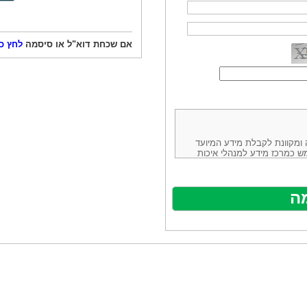
אם שכחת דוא"ל או סיסמה
לחץ כ
ורמה נוחה ומקוונת לקבלת מידע המיועד
ש כמרכז מידע למנהלי איכות
ניהולה של חברת יזמות וידע
באינטרנט בע"מ, ח.פ.514883388 שכתובתה למשלוח דואר: ת.ד. 13232,
באתר ע"י ספקים שונים, איננו
נים, איננו מעורב במתן השירות
תר מהווה פלטפורמת פרסום
אלו. במילים אחרות, האחריות על
נותני השירות ואיכותה מוטלת על
א על האתר עצמו.
ראשון והשני (להלן גם: "ההסכם")
ישת שירות בעקבות גלישה באתר,
פוף להסכם זה ולכל הודעה