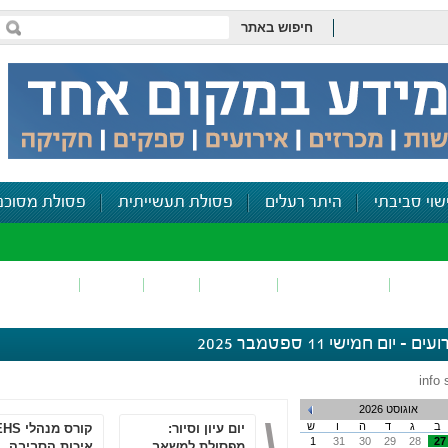
חיפוש באתר
שוי סביבתי
היתר רעלים
פסולת תעשייתית
פסולת מסוכנ
פכים
זיהום קרקע
פסולת
ריח
רעש
דיווח סביב
ים - יום חמישי 11 ספטמבר 2025
info 
אוגוסט 2026
ב
ג
ד
ה
ו
ש
יום עיון וסיור:
קורס מנהלי 
1
31
30
29
28
27
מפסולת למשאב
איכות הסביבה,