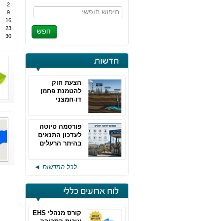
2
חיפוש חופשי
9
16
23
30
חדשות
הצעת חוק
להטמנת פחמן
דו-חמצני
פורסמה טיוטה
לעדכון התנאים
בהיתר הרעלים
של חברות גפ"מ
לכל החדשות ◄
לוח ארועים כללי
קורס מנהלי EHS