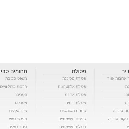
ויר
פסולת
תחומים סביב
ר ארובות אוויר
פסולת מסוכנת
משפט סביבתי
תי
פסולת אלקטרונית
חרבות ברזל ואיכו
ות
פסולת אריזות
הסביבה
ות
פסולת ביתית
אסבסט
כות סביבה
שמנים משומשים
שינוי אקלים
יקות סביבה
שפכים תעשייתיים
מפגעי רעש
ר
פסולת תעשייתית
היתר רעלים