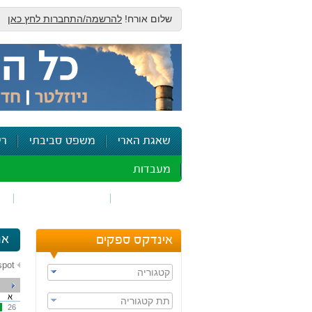
שלום אורח!
להרשמה/התחברות לחץ כאן
שאגת הארי
משפט סביבתי
רי
מעבדות
זיהום אוויר
חומרים מסוכנים
ש
ארוע
אינדקס ספקים
spot
קטגוריה
א
תת קטגוריה
26