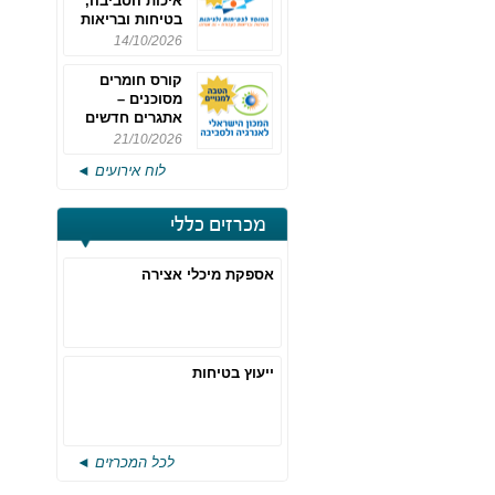
איכות הסביבה,
בטיחות ובריאות
תעסוקתית
14/10/2026
קורס חומרים
מסוכנים –
אתגרים חדשים
והערכות לחוק
21/10/2026
רישוי משולב -
לוח אירועים ◄
מחזור 4
מכרזים כללי
אספקת מיכלי אצירה
ייעוץ בטיחות
לכל המכרזים ◄