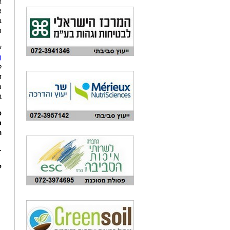
א
א
ב
ה
ע
(
ל
ד
מ
ב
פ
מ
ה
-
ק