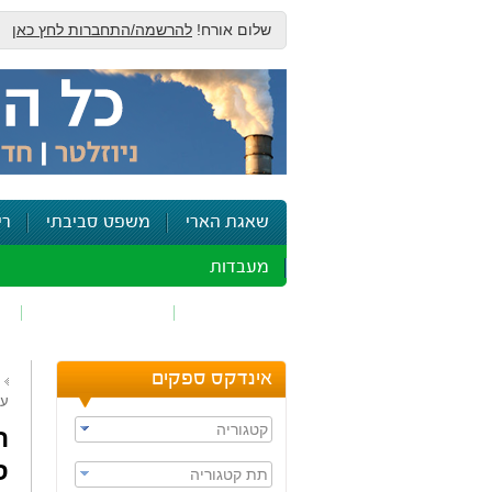
שלום אורח!
להרשמה/התחברות לחץ כאן
שאגת הארי
משפט סביבתי
רי
מעבדות
זיהום אוויר
חומרים מסוכנים
ש
אינדקס ספקים
עוד 3 שבועות - 
קטגוריה
ה
תת קטגוריה