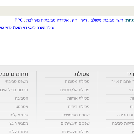
יות:
רישוי סביבתי משולב
,
רישוי ירוק
,
אסדרה סביבתית משולבת
,
IPPC
יש לך הערה לגבי דף תוכן? לחץ כאן
ויר
פסולת
תחומים סביב
ר ארובות אוויר
פסולת מסוכנת
משפט סביבתי
תי
פסולת אלקטרונית
חרבות ברזל ואיכו
ות
פסולת אריזות
הסביבה
ות
פסולת ביתית
אסבסט
כות סביבה
שמנים משומשים
שינוי אקלים
יקות סביבה
שפכים תעשייתיים
מפגעי רעש
ר
פסולת תעשייתית
היתר רעלים