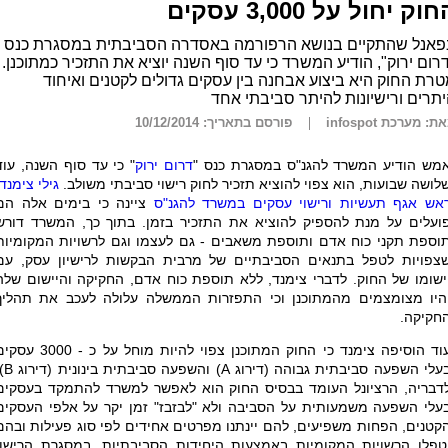
וק יחול על 3,000 עסקים
פאנל שהתקיים בנושא הרפורמה באסדרה הסביבתית במסגרת כנס
רום ירוק", הודיע המשרד כי עד סוף השנה יוציא את התזכיר כמתוכנן.
רת החוק היא ביצוע אבחנה בין עסקים גדולים לקטנים ואיחוד
תרים ורישיונות להיתר סביבתי אחד
ת: מערכת infospot
פורסם בתאריך: 10/12/2014
מש הודיע המשרד להגנ"ס במסגרת כנס "
דרום ירוק
" כי עד סוף השנה, עוד
לושה שבועות, הוא צפוי להוציא תזכיר לחוק רישוי סביבתי משולב.
גילי צימנד,
אש אגף תעשיות ורישוי עסקים במשרד להגנ"ס
ציינה כי בימים אלה הם
ועלים על מנת להספיק להוציא את התזכיר בזמן. בתוך כך, המשרד דורש
וספת תקני כוח אדם ותוספת משאבים - גם לעצמו וגם לרשויות המקומיות
צפויות לטפל בתנאים הסביבתיים של מרבית הבקשות לרישיון עסק, עם
ישומו של החוק. לדברי צימנד, ללא תוספת כוח אדם, החקיקה והיישום שלה
היו מצומצמים מהמתוכנן וכי התפזרות הממשלה עלולה לעכב את תהליך
חקיקה.
עוד הוסיפה צימנד כי החוק המתוכנן צפוי להיות מוחל על כ - 000
עלי השפעה סביבתית גבוהה (דירוג
A
) והשפעה סביבתית בינונית (דירוג
B
.
דבריה, הרציונל העומד בבסיס החוק הוא לאפשר למשרד להתמקד בעסקים
עלי השפעה משמעותית על הסביבה ולא "לבזבז" זמן יקר על אלפי העסקים
קטנים, הפחות משפיעים, להם יינתנו מפרטים אחידים לפי סוג פעילות ובהם
טפלו הרשויות המקומיות באמצעות היחידות הסביבתיות. במסגרת הרישוי