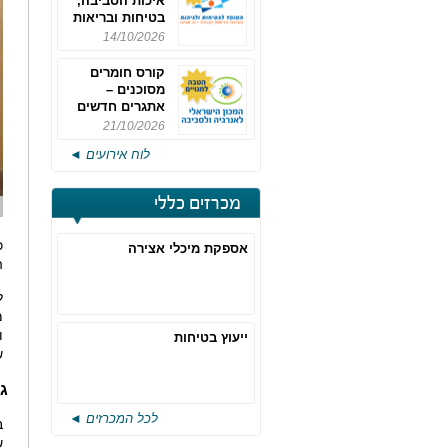
איכות הסביבה,
בטיחות ובריאות
תעסוקתית
14/10/2026
קורס חומרים
מסוכנים –
אתגרים חדשים
והערכות לחוק
21/10/2026
רישוי משולב -
לוח אירועים ◄
מחזור 4
מכרזים כללי
כ
אספקת מיכלי אצירה
ה
ל
מ
ו
ייעוץ בטיחות
ש
גז
לכל המכרזים ◄