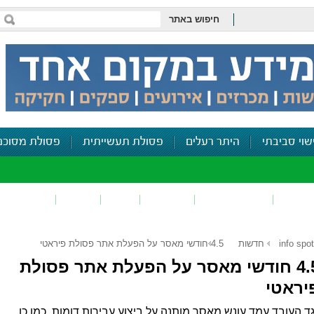
חיפוש באתר
שוי סביבתי
היתר רעלים
פסולת תעשייתית
פסולת מסוכנ
פכים
זיהום קרקע
פסולת
ריח
רעש
דיווח סביב
info spot
חדשות
4.5 חודשי מאסר על הפעלת אתר פסולת פיראטי
4.5 חודשי מאסר על הפעלת אתר פסולת
יראטי
ד העובד עמד עונש מאסר מותנה על ביצוע עבירות דומות. כמו כן