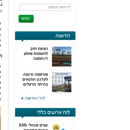
נגזרו 
חיפוש חופשי
מא
ל
ש
חדשות
ת
ל
הצעת חוק
להטמנת פחמן
ה
דו-חמצני
מ
ב
פורסמה טיוטה
ע
לעדכון התנאים
נ
בהיתר הרעלים
ל
של חברות גפ"מ
ו
לכל החדשות ◄
ה
לוח ארועים כללי
קורס מנהלי EHS