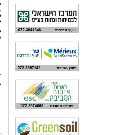
ע
ש
ה
-
כ
-