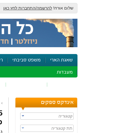
שלום אורח!
להרשמה/התחברות לחץ כאן
שאגת הארי
משפט סביבתי
רי
מעבדות
זיהום אוויר
חומרים מסוכנים
ש
אינדקס ספקים
קטגוריה
פ
תת קטגוריה
נג