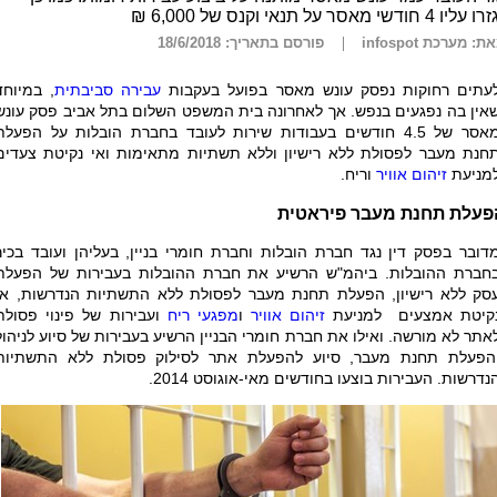
עליו 4 חודשי מאסר על תנאי וקנס של 6,000 ₪
ת: מערכת infospot
פורסם בתאריך: 18/6/2018
עתים רחוקות נפסק עונש מאסר בפועל בעקבות
עבירה סביבתית
, במיוחד
אין בה נפגעים בנפש. אך לאחרונה בית המשפט השלום בתל אביב פסק עונש
מאסר של 4.5 חודשים בעבודות שירות לעובד בחברת הובלות על הפעלת
חנת מעבר לפסולת ללא רישיון וללא תשתיות מתאימות ואי נקיטת צעדים
מניעת
זיהום אוויר
וריח
.
פעלת תחנת מעבר פיראטית
דובר בפסק דין נגד חברת הובלות וחברת חומרי בניין, בעליהן ועובד בכיר
חברת ההובלות. ביהמ"ש הרשיע את חברת ההובלות בעבירות של הפעלת
סק ללא רישיון, הפעלת תחנת מעבר לפסולת ללא התשתיות הנדרשות, אי
קיטת אמצעים למניעת
זיהום אוויר
ו
מפגעי ריח
ועבירות של פינוי פסולת
אתר לא מורשה. ואילו את חברת חומרי הבניין הרשיע בעבירות של סיוע לניהול
הפעלת תחנת מעבר, סיוע להפעלת אתר לסילוק פסולת ללא התשתיות
נדרשות. העבירות בוצעו בחודשים מאי-אוגוסט 2014.