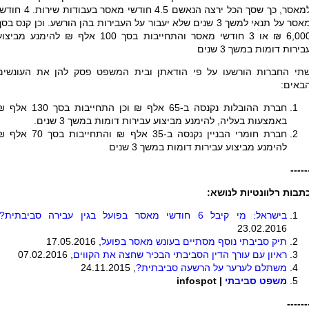
למאסר, כך שסך הכל ירצה הנאשם 4.5 חודשי מאסר בעבודות שירות.
מאסר על תנאי למשך 3 שנים שלא יעבור על העבירות בהן הורשע. וכן קנס בס
6,000 ₪ או 3 חודשי מאסר והתחייבות בסך 100 אלף ₪ להימנע מביצ
בירות דומות במשך 3 שנים
תי החברות הורשעו על פי הודאתן ובית המשפט פסק להן את העונשים
באים:
חברת ההובלות נקנסה ב-65 אלף ₪ וכן התחייבות בסך 130 
באמצעות בעליה, להימנע מביצוע עבירות דומות במשך 3 שנים.
חברת חומרי הבניין נקנסה ב-35 אלף ₪ והתחייבות בסך 70 
להימנע מביצוע עבירות דומות במשך 3 שנים
-----
תבות רלוונטיות לנושא:
בישראל: מי קיבל 6 חודשי מאסר בפועל בגין עבירה סביבתית
?
23.02.2016
תיק סביבתי נוסף מסתיים בעונש מאסר בפועל
, 17.05.2016
ראיון עם עורך הדין הסביבתי הבכיר שחצה את הקווים
, 07.02.2016
משתלם לערער על הרשעה סביבתית?
, 24.11.2015
משפט סביבתי
|
infospot
------