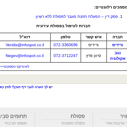
סמכים רלוונטיים:
פסק דין – הפעלת תחנת מעבר לפסולת ללא רשיון
חברות לטיפול בפסולת עירונית
חברה
איש קשר
טלפון
דוא"ל
ורידיס
ורידיס
072-3360696
Veridis@infospot.co.il
נגב
סיוון פרץ
072-3712247
Negev@infospot.co.il
אקולוגיה
לאינדקס הספקים>>
יש לך הערה לגבי דף תוכן? לחץ כאן
ויר
פסולת
תחומים סביב
ר ארובות אוויר
פסולת מסוכנת
משפט סביבתי