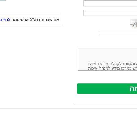
אם שכחת דוא"ל או סיסמה
לחץ כ
ורמה נוחה ומקוונת לקבלת מידע המיועד
ש כמרכז מידע למנהלי איכות
ניהולה של חברת יזמות וידע
באינטרנט בע"מ, ח.פ.514883388 שכתובתה למשלוח דואר: ת.ד. 13232,
באתר ע"י ספקים שונים, איננו
נים, איננו מעורב במתן השירות
תר מהווה פלטפורמת פרסום
אלו. במילים אחרות, האחריות על
נותני השירות ואיכותה מוטלת על
א על האתר עצמו.
ראשון והשני (להלן גם: "ההסכם")
ישת שירות בעקבות גלישה באתר,
פוף להסכם זה ולכל הודעה