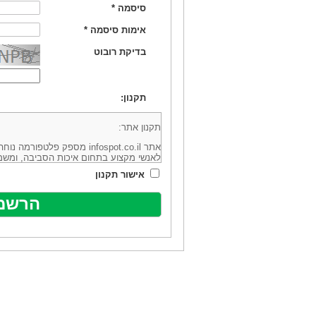
סיסמה
*
אימות סיסמה
*
בדיקת רובוט
תקנון:
תקנון אתר:
אתר infospot.co.il מספק פלטפ
לאנשי מקצוע בתחום איכות הסביבה, ומשמ
סביבה (להלן: "המידע"). האתר בבעלותה וב
אישור תקנון
מיקוד 6113102 ובדוא"ל: office@infospot.co.il (להלן: "האתר").
האתר אינו מספק את השירותים המפורסמים 
מוכר את השירות המוצע באתר ע"י ספקים שו
של אותם ספקים במישרין או בעקיפין - הא
אלקטרונית של פרסום עבור נותני שירותים 
ביצוע העסקה בין הגולשים לבין המפרסמים 
הגולש ו/או נותן השירות שפורסם באתר, ול
כל האמור בתנאי שימוש אלו, לרבות החלק ה
נוסח בלשון זכר מטעמי נוחיות בלבד.
שימוש, כניסה והתחברות לאתר, לרבות רכ
מהווים אישור לכך שקראת והסכמת להיות כ