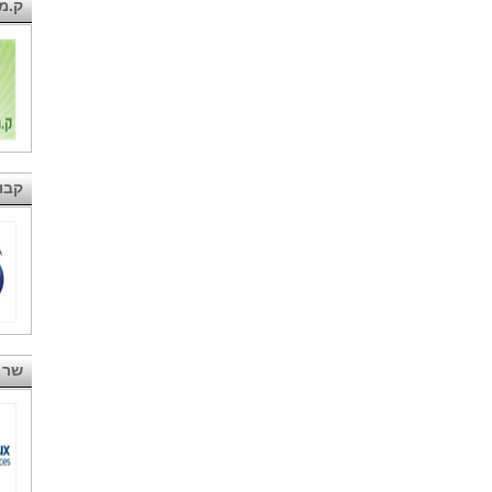
ק.מ
קבו
שר 