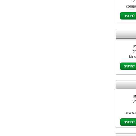
ל
compos
ן
ל
kb-
ן
ל
www.e