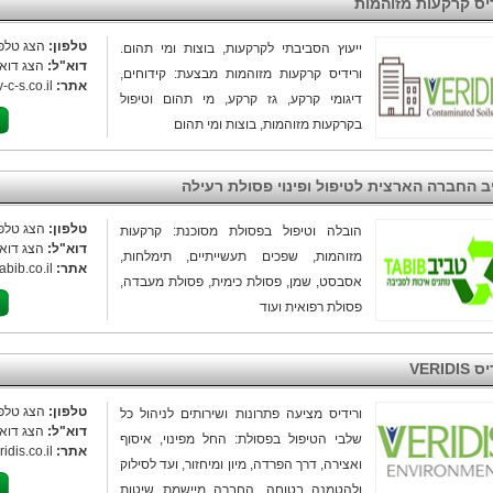
דיס קרקעות מזוהמות
טלפון:
הצג טלפו
ייעוץ הסביבתי לקרקעות, בוצות ומי תהום.
דוא"ל:
הצג דוא"
ורידיס קרקעות מזוהמות מבצעת: קידוחים,
אתר:
v-c-s.co.il
דיגומי קרקע, גז קרקע, מי תהום וטיפול
בקרקעות מזוהמות, בוצות ומי תהום
ב החברה הארצית לטיפול ופינוי פסולת רעילה
טלפון:
הצג טלפו
הובלה וטיפול בפסולת מסוכנת: קרקעות
דוא"ל:
הצג דוא"
מזוהמות, שפכים תעשייתיים, תימלחות,
אתר:
tabib.co.il
אסבסט, שמן, פסולת כימית, פסולת מעבדה,
פסולת רפואית ועוד
VERIDIS
טלפון:
הצג טלפו
ורידיס מציעה פתרונות ושירותים לניהול כל
דוא"ל:
הצג דוא"
שלבי הטיפול בפסולת: החל מפינוי, איסוף
אתר:
ridis.co.il
ואצירה, דרך הפרדה, מיון ומיחזור, ועד לסילוק
ולהטמנה בטוחה. החברה מיישמת שיטות