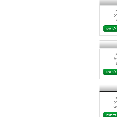
ן
ל
ן
ל
ן
ל
ve