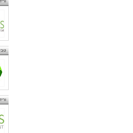
ורי
טבי
ורידיס 