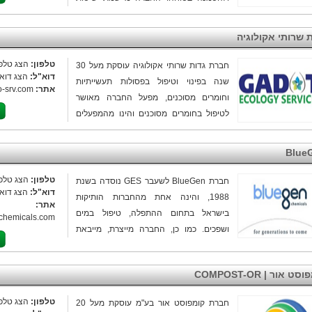
מתקדמות בייצור חומרי גלם ממוחזרים
ובהפקת אנרגיות מתחדשות מפסולת.
 שרותי אקולוגיה
טלפון:
הצג טלפו
חברת גדות שרותי אקולוגיה עוסקת מעל 30
דוא"ל:
הצג דוא"
שנה בפינוי וטיפול בפסולות תעשייתיות
אתר:
o-srv.com
וחומרים מסוכנים, מפעל החברה מאושר
לטיפול בחומרים מסוכנים והינו מהמפעלים
המתקדמים בתחומו. ​למפעל אישורי ייצוא
למגוון פסולות ואישורי מנהל רוחביים לטיפול
Blue
באריזות ריקות, אירוסולים, עמודות שרפים,
יבוש בוצות ועוד.
טלפון:
הצג טלפו
חברת BlueGen לשעבר GES נוסדה בשנת
דוא"ל:
הצג דוא"
1988, והינה אחת מהחברות הותיקות
אתר:
בישראל בתחום ההתפלה, טיפול במים
chemicals.com
ושפכים. כמו כן, החברה מייצרת, מייבאת
ומשווקת כימיקלים איכותיים לתעשייה.
BlueGen נמצאת בבעלות קרן ההשקעות
ט אור | COMPOST-OR
ג’נריישן קפיטל.
טלפון:
הצג טלפו
חברת קומפוסט אור בע"מ עוסקת מעל 20