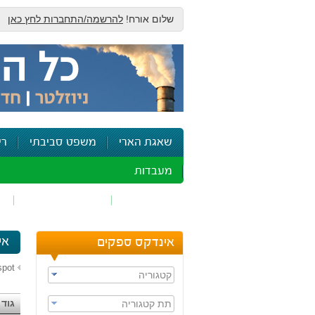
שלום אורח!
להרשמה/התחברות לחץ כאן
שאגת הארי
משפט סביבתי
רי
מעבדות
זיהום אוויר
חומרים מסוכנים
ש
אי
אינדקס ספקים
spot
קטגוריה
גוד 
תת קטגוריה