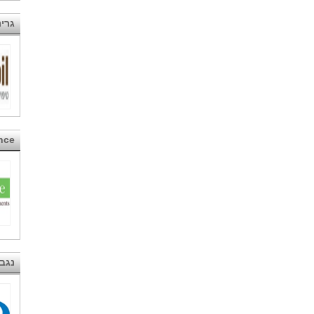
גרינ
nce
נגב 