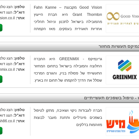
טלפון:
הצג טלפו
Good Vision מקבוצת Fahn Kanne –
דוא"ל:
הצג דוא"
Grant Thornton היא חברת הייעוץ
אתר:
sion.co.il
מהמובילה בישראל לתכנון וניהול תהליכי
אחריות תאגידית בעסקים. מאז הקמתה
ב-2002 משמשת החברה כ-One Stop Shop
לאחריות תאגידית, היא מחלוצות התחום
נמיקס תעשיות מחזור
בישראל ומחזיקה בראיה כוללת של כל תחומי
האחריות התאגידית והממשקים ביניהם.
טלפון:
הצג טלפו
גרינמיקס - GREENMIX היא החברה
דוא"ל:
הצג דוא"
לחברה סל שירותים רחב ומאחוריה מאות
החלוצה והמובילה בישראל בתחום המחזור
אתר:
mix.co.il
פרויקטים שנוהלו עבור עשרות לקוחות מכל
התעשייתי של פסולת בניין, והגורם המרכזי
ענפי המשק הישראלי ושיתופי פעולה עם
שסלל את הדרך להקמתו של תחום זה בארץ.
ארגונים גלובליים רבים. בין היתר, מתמחה
מאז הקמתה, גרינמיקס הפכה את פסולת
בתכנון אסטרטגי של פרויקטים חברתיים,
הבניין ממטרד סביבתי למשאב חיוני, איכותי
 - טיפול בשפכים תעשייתיים
סביבתיים ואתיים, ניהול פרויקטים בפועל
וזמין לענפי הבנייה, התשתיות והפיתוח.
והטמעה של תהליכים אלו בארגונים.
גרינמיקס מיישמת תפיסת כלכלה מעגלית
טלפון:
הצג טלפו
חברה לעבודות ניקוי ושאיבה, מתקן לטיפול
דוא"ל:
הצג דוא"
מתקדמת, שבמרכזה ניצבת ההבנה כי לכל
בשפכים מינרליים ותחנת מעבר לבוצות
אתר:
h86.co.il
חומר יש חיים נוספים. באמצעות מערכות
מזוהמות בדלקים
ייצור חדשניות, תהליכי מיון מדויקים
וטכנולוגיות גריסה וניפוי מתקדמות, החברה