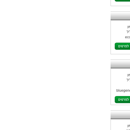
ן
ל
ec
ן
ל
bluegen
ן