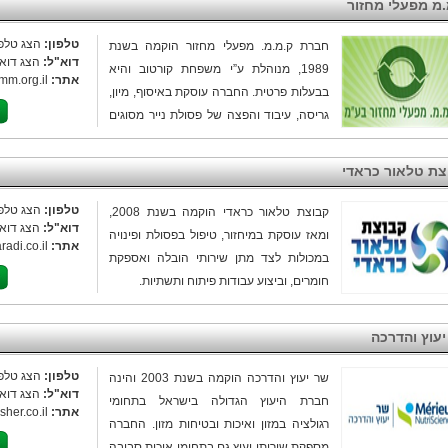
.מ מפעלי מחזור
טלפון:
הצג טלפו
חברת ק.מ.מ. מפעלי מחזור הוקמה בשנת
דוא"ל:
הצג דוא"
1989, מנוהלת ע”י משפחת קורטוב והיא
אתר:
mm.org.il
בבעלות פרטית. החברה עוסקת באיסוף, מיון,
גריסה, עיבוד והפצה של פסולת נייר מסוגים
שונים, כגון: נייר לבן, נייר .עיתון, נייר קרטון
ועוד. לחברת צי משאיות מסוגים שונים אשר
צת טלאור כראדי
מעניקים לאלפי לקוחותינו מהמגזר הפרטי,
העסקי והמוניציפלי, מקריית שמונה ועד אילת
טלפון:
הצג טלפו
קבוצת טלאור כראדי הוקמה בשנת 2008,
דוא"ל:
הצג דוא"
את שירותי איסוף הנייר/ גריסת הנייר ועוד.
ומאז עוסקת במיחזור, טיפול בפסולת ופינויה
אתר:
radi.co.il
החברה בעלת ניסיון עתיר שנים ומעניקה את
במכולות לצד מתן שירותי הובלה ואספקת
שירותיה בפריסה ארצית עבור כל סוגי
חומרים, וביצוע עבודות פיתוח ותשתיות.
הפסולת היבשה. לחברה ארבעה אתרי
פעילות לאורכה של הארץ, לטיפול בחומרים
יעוץ והדרכה
השונים.
טלפון:
הצג טלפו
שר יעוץ והדרכה הוקמה בשנת 2003 והינה
דוא"ל:
הצג דוא"
חברת היעוץ הגדולה בישראל בתחומי
אתר:
sher.co.il
רגולציה במזון ואיכות ובטיחות מזון. החברה
מספקת שירותי יעוץ גם בתחומי איכות סביבה