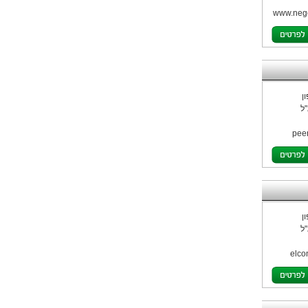
www.nege
ן
ל
pee
ן
ל
elco