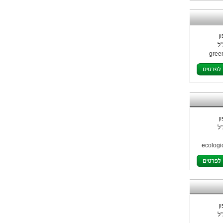
ן
ל
green
ן
ל
ecologi
ן
ל