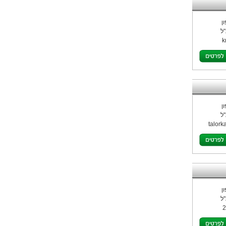
ן
ל
k
ן
ל
talorka
ן
ל
2