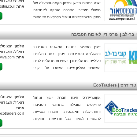
דוא"ל:
הצג דוא"
שנה בתחום הדשן ותכנון-הקמה-והפעלה של
אתר:
tor.co.il
מפעלי מיחזור. החברה השיקה לאחרונה
מתקן חדש לקליטה וטיפול בקרקעות מזוהמות
>>>
 בר-לב | עורכי דין לאיכות הסביבה
טלפון:
הצג טלפו
ייעוץ משפטי בתחום המשפט הסביבתי
דוא"ל:
הצג דוא"
והרגולציה הסביבתית. ניסיון נרחב בהליכים
אתר:
sviva.com
פליליים ומנהליים וכן בעתירות מנהליות לבית
המשפט העליון.מייסד המשרד עו"ד קובי
בר-לב שימש בתפקידי מפתח במשרד להגנת
הסביבה
ידרס | EcoTraders
טלפון:
הצג טלפו
אקוטריידרס הינה חברת ייעוץ וניהול
דוא"ל:
הצג דוא"
פרויקטים מובילה בתחומי הסביבה
אתר:
וההתייעלות האנרגטית. החברה מסייעת
cotraders.co.il
לתעשייה לעמוד בכל הדרישות החוקיות
בתחומי הסביבה וממנפת חובות רגולטוריות
להצלחה עסקית וחיסכון כספי