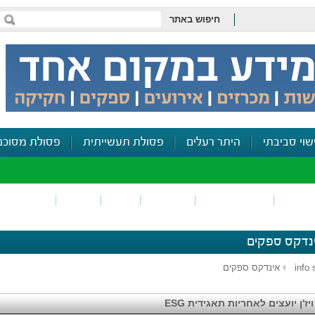
חיפוש באתר
שוי סביבתי
היתר רעלים
פסולת תעשייתית
פסולת מסוכנ
פכים
זיהום קרקע
פסולת
ריח
רעש
דיווח סביב
נדקס ספקים
info 
אינדקס ספקים
ויז'ן יועצים לאחריות תאגידית ESG