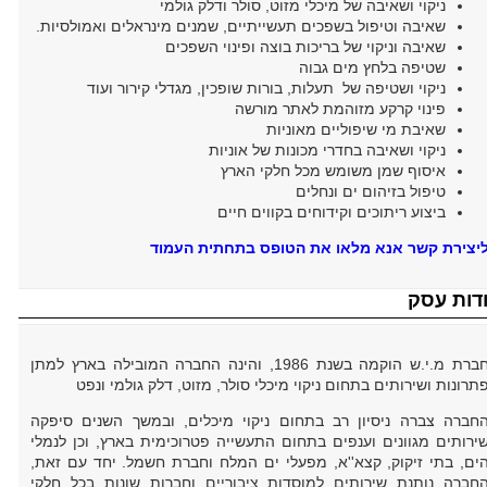
ניקוי ושאיבה של מיכלי מזוט, סולר ודלק גולמי
שאיבה וטיפול בשפכים תעשייתיים, שמנים מינראלים ואמולסיות.
שאיבה וניקוי של בריכות בוצה ופינוי השפכים
שטיפה בלחץ מים גבוה
ניקוי ושטיפה של תעלות, בורות שופכין, מגדלי קירור ועוד
פינוי קרקע מזוהמת לאתר מורשה
שאיבת מי שיפוליים מאוניות
ניקוי ושאיבה בחדרי מכונות של אוניות
איסוף שמן משומש מכל חלקי הארץ
טיפול בזיהום ים ונחלים
ביצוע ריתוכים וקידוחים בקווים חיים
יצירת קשר אנא מלאו את הטופס בתחתית העמוד
דות עסק
חברת מ.י.ש הוקמה בשנת 1986, והינה החברה המובילה בארץ למתן
תרונות ושירותים בתחום ניקוי מיכלי סולר, מזוט, דלק גולמי ונפט
חברה צברה ניסיון רב בתחום ניקוי מיכלים, ובמשך השנים סיפקה
ירותים מגוונים וענפים בתחום התעשייה פטרוכימית בארץ, וכן לנמלי
ים, בתי זיקוק, קצא''א, מפעלי ים המלח וחברת חשמל. יחד עם זאת,
חברה נותנת שירותים למוסדות ציבוריים וחברות שונות בכל חלקי