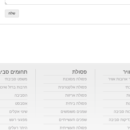
ויר
פסולת
תחומים סביב
ר ארובות אוויר
פסולת מסוכנת
משפט סביבתי
תי
פסולת אלקטרונית
חרבות ברזל ואיכו
ות
פסולת אריזות
הסביבה
ות
פסולת ביתית
אסבסט
כות סביבה
שמנים משומשים
שינוי אקלים
יקות סביבה
שפכים תעשייתיים
מפגעי רעש
ר
פסולת תעשייתית
היתר רעלים