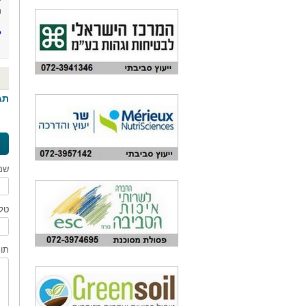
ה
ל
תג
שם
טלפ
תוכ