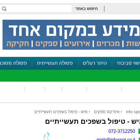
חיפוש באתר
שוי סביבתי
היתר רעלים
פסולת תעשייתית
פסולת מסוכנ
פכים
זיהום קרקע
פסולת
ריח
רעש
דיווח סביב
info spo
אינדקס ספקים
מיש - טיפול בשפכים תעשייתיים
ש - טיפול בשפכים תעשייתיים
072-3712250
mish@infospot.co.il