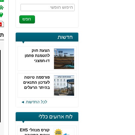
חיפוש חופשי
תח
חדשות
הצעת חוק
להטמנת פחמן
דו-חמצני
פורסמה טיוטה
לעדכון התנאים
בהיתר הרעלים
של חברות גפ"מ
לכל החדשות ◄
לוח ארועים כללי
קורס מנהלי EHS