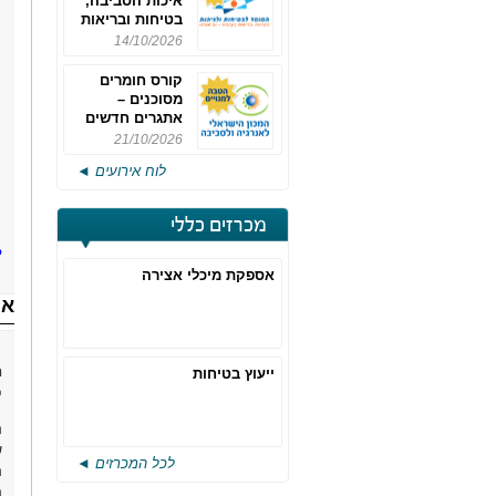
איכות הסביבה,
בטיחות ובריאות
תעסוקתית
14/10/2026
קורס חומרים
מסוכנים –
אתגרים חדשים
והערכות לחוק
21/10/2026
רישוי משולב -
לוח אירועים ◄
מחזור 4
מכרזים כללי
ל
אספקת מיכלי אצירה
או
ייעוץ בטיחות
פ
ה
ש
לכל המכרזים ◄
ה
ה