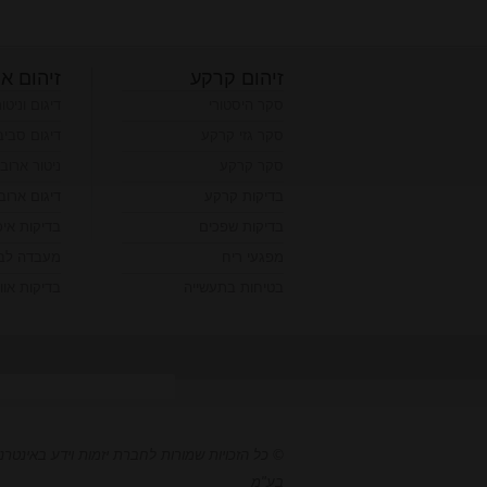
זיהום קרקע
זיהום או
סקר היסטורי
דיגום וניטו
סקר גזי קרקע
דיגום סביב
סקר קרקע
ניטור ארוב
בדיקות קרקע
דיגום ארוב
בדיקות שפכים
בדיקות אי
מפגעי ריח
מעבדה לבד
בטיחות בתעשייה
בדיקות אווי
© כל הזכויות שמורות לחברת יזמות וידע באינטרנ
בע"מ