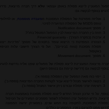
פעל המעוניין לייצא פסולת באופן עצמאי ש
לא
דרך חברה מייצאת, נדרש
הגיש בנוסף לבקשה גם:
אנליזה מפורטת של הפסולת המסוכנת מ
מעבדה מוסמכת
, או לחילופין
טופס MSDS של הפסולת המיועדת לפינוי.
מסמך Notification document.
חוזה בין החברה
המייצאת לבין המפעל המטפל בחו"ל.
ערבות (במקרה הצורך) - Financial guaranty.
הצהרה המפרטת כי הייצוא עומד בתנאים
של מסמך "מדיניות ייצוא
פסולת מסוכנת (טווח
1ביניים)", ועל פי הצורך חישובי עלות הטיפול
באקוסול.
מסמך
Movement document
.
ברה מייצאת המעוניינת לייצא פסולת של מפעלים שפנו אליה נדרשת להגיש
נוסף לבקשה גם (דרישה קיימת גם בטופס הישן):
ייפוי כוח מאת המפעל יצרן הפסולת (נספח א').
בקשה לאישור מנהל לייצוא עבור לקוחות החברה המייצאת (נספח ב').
רשימת יצרני פסולת עבורם ניתן אישור המנהל (נספח ג').
נוסף, על פי עדכון הנוהל החדש לייצוא פסולת מסוכנת באמצעות חברה
ייצאת, נדרש המפעל יצרן הפסולת לשמור מסמכים המעידים על הטיפול
פסולת המסוכנת, לתקופה בת חמש שנים, במסגרתן יורשה הממונה
דרוש ממנו להציגם בפניו. המסמכים כוללים: