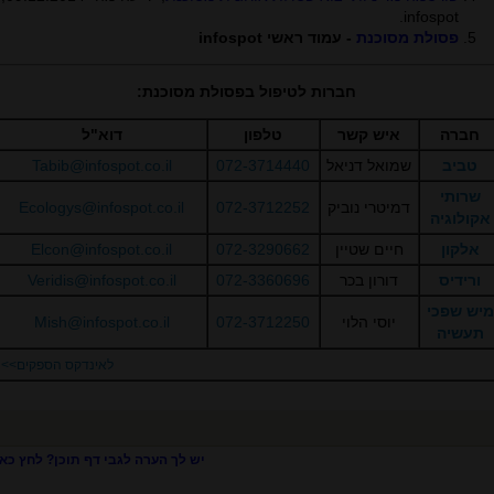
.
infospot
פסולת מסוכנת
- עמוד ראשי infospot
חברות לטיפול בפסולת מסוכנת:
חברה
איש קשר
טלפון
דוא"ל
טביב
שמואל דניאל
072-3714440
Tabib@infospot.co.il
שרותי
דמיטרי נוביק
072-3712252
Ecologys@infospot.co.il
אקולוגיה
אלקון
חיים שטיין
072-3290662
Elcon@infospot.co.il
ורידיס
דורון בכר
072-3360696
Veridis@infospot.co.il
מיש שפכי
יוסי הלוי
072-3712250
Mish@infospot.co.il
תעשיה
לאינדקס הספקים>>
יש לך הערה לגבי דף תוכן? לחץ כאן