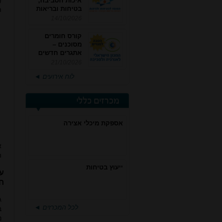
(
איכות הסביבה,
בטיחות ובריאות
ת
תעסוקתית
14/10/2026
קורס חומרים
מסוכנים –
אתגרים חדשים
והערכות לחוק
21/10/2026
רישוי משולב -
לוח אירועים ◄
מחזור 4
מכרזים כללי
אספקת מיכלי אצירה
ה
ייעוץ בטיחות
ע
ח
ג
לכל המכרזים ◄
ב
נ