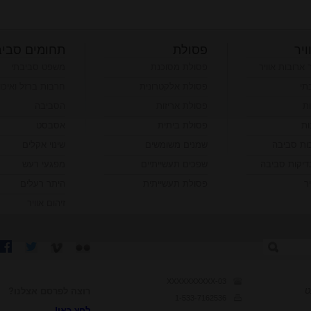
ויר
פסולת
תחומים סביב
ר ארובות אוויר
פסולת מסוכנת
משפט סביבתי
תי
פסולת אלקטרונית
חרבות ברזל ואיכו
ות
פסולת אריזות
הסביבה
ות
פסולת ביתית
אסבסט
כות סביבה
שמנים משומשים
שינוי אקלים
יקות סביבה
שפכים תעשייתיים
מפגעי רעש
ר
פסולת תעשייתית
היתר רעלים
זיהום אוויר
03-XXXXXXXXXX
ט
רוצה לפרסם אצלנו?
1-533-7162536
לחץ כאן!