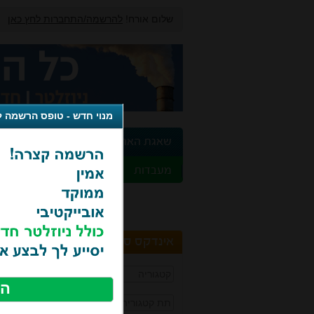
שלום אורח!
להרשמה/התחברות לחץ כאן
מנוי חדש - טופס הרשמה 
שאגת הארי
משפט סביבתי
רי
מעבדות
זיהום אוויר
חומרים מסוכנים
ש
אינדקס ספקים
ה
קטגוריה
ח
ה
תת קטגוריה
ה