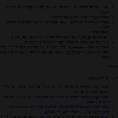
אישור המנהל לייצוא על ידי חברה מייצאת (דרישה קיימת גם בטופס
הישן).
אנליזות שעל בסיסן ניתן אישור המנהל.
תעודת ההיתר ליצוא לפיה יוצאה הפסולת (דרישה קיימת גם בטופס
הישן).
טופס מלווה.
ייפוי כח שניתן לחברה המייצאת (דרישה קיימת גם בטופס הישן).
חשבוניות המעידות על קבלת הפסולת בחברה המייצאת.
העתק מטופס
Movement
לכל משלוח של פסולת המעיד על קבלת
הפסולת במפעל המטפל בחו"ל ועל השלמת הטיפול בו בהתאם לאמנת
באזל.
-------
ישורים רלוונטיים:
טופס בקשה לאישור מנהל לטיפול בפסולת מסוכנת (בישראל)
12.2014,
המשרד להגנ"ס, [
word
].
טופס בקשה לייצוא פסולת מסוכנת (באופן עצמאי)
, 12.2014, המשרד
להגנ"ס, [
word
].
טופס בקשה לאישור מנהל לייצוא פסולת מסוכנת באמצעות חברה
מייצאת
12.2014, המשרד להגנ"ס, [
word
].
פורסמה מדיניות יצוא פסולת אורגנית מסוכנת
, ידיעה מה- 09.12.2014,