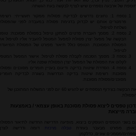
דליק, חומצי, נפיץ וכו'), סוג האריזות ועוד. כמו כן, הנוהל המעודכן כולל
וספת של ארבעה נספחים שיש לצרף לבקשה בעת הגשתה:
נספח 1: נתונים נדרשים לבדיקת פסולות ממקור תעשייתי: רשימת
פרמטרים אותם יש לבדוק בדגימת פסולת במעבדה לפני שהפסולת
נשלחת לטיפול.
נספח 2: מסמך העברת פרטים למתקן טיפול בפסולת מסוכנת: טופס
הבקשה של מפעל יצרן פסולת למפעל המטפל להעביר אליו לטיפול את
הפסולת המסוכנת. הטופס כולל תיאור מפורט של הפסולת המיועדת
לטיפול.
נספח 3: מסמך הסכמה לקבלת פסולת לטיפול: אישור המפעל המטפל
לקלוט את הפסולת של המפעל יצרן הפסולת שפנה אליו.
נספח 4: הסדרת שיטות בדיקה ודיגום בעניין חומרים מסוכנים ופסולת
מסוכנת: רשימת שיטות בדיקה הנדרשות בשגרה לבדיקת חומרים
מסוכנים/פסולת מסוכנת.
את הבקשה בצירוף הנספחים יש להגיש 60 יום לפני המשלוח המתוכנן של
פסולת.
דכון טפסים ליצוא פסולת מסוכנת באופן עצמאי / באמצעות
ברה מייצאת
ם בשני הטפסים העוסקים ביצוא, מופיעה הדרישה החדשה לתיאור הפסולת
אופן מפורט מבעבר בעזרת
טבלה מרכזת
דומה ודרישה לצרף
ספחים/מסמכים שונים, כדלקמן: