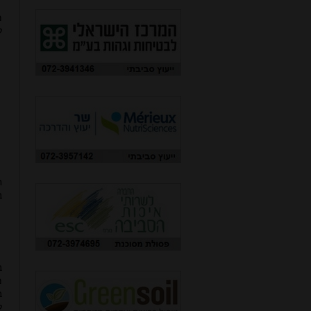
מ
ל
ח
ב
ב
מ
ב
ל