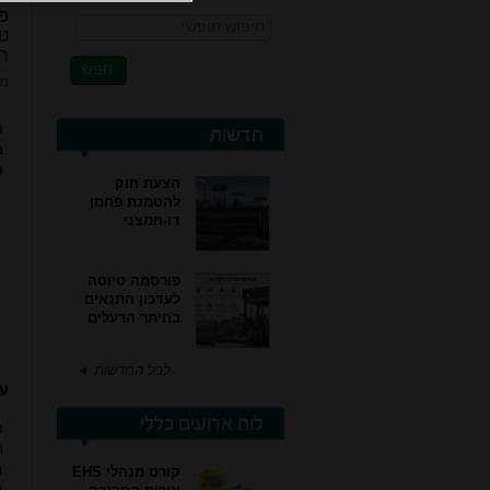
פס
חיפוש חופשי
טו
ר
מא
ה
חדשות
ב
ה
הצעת חוק
להטמנת פחמן
דו-חמצני
פורסמה טיוטה
לעדכון התנאים
בהיתר הרעלים
של חברות גפ"מ
לכל החדשות ◄
ע
לוח ארועים כללי
ה
ח
מ
קורס מנהלי EHS