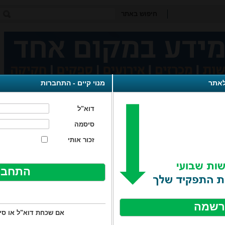
חיפוש באתר
לאתר
מנוי קיים - התחברות
שוי סביבתי
היתר רעלים
פסולת תעשייתית
פסולת מסוכנ
דוא"ל
סיסמה
זכור אותי
פכים
זיהום קרקע
פסולת
ריח
רעש
דיווח סביב
info spot
חדשות
החמרה בנהלים לסילוק ויצוא פסולת חומרים מסוכנים
חמרה בנהלים לסילוק ויצוא פסולת
ומרים מסוכנים
רשמה
אם שכחת דוא"ל או ס
משרד להגנת הסביבה פרסם לאחרונה טפסים מעודכנים בדבר ייצוא