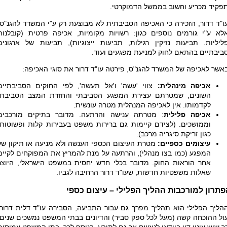
פקיד מכריע וחשוב בממשל הדמוקרטי.
ו"ד דרור, הזכירה כי האכיפה הסביבתית לא מבוצעת רק ע"י המשרד להגנ"ס,
לא ע"י גורמים נוספים כגון: רשויות מקומיות, אכיפה פרטית (קובלנות
ליליות. תביעות נזיקין רגילות, תביעות ייצוגיות), תביעות של ארגונים
ביבתיים בהתאם לחוק למניעת מפגעים ועוד.
אשר לאכיפה של המשרד להגנ"ס, פירטה עו"ד דרור את סוגי האכיפה:
אכיפה מינהלית:
צווי 'עשה' ו'אל תעשה', לפי החוקים הסביבתיים
השונים, שמטרתם עצירת המפגע הסביבתי והחזרת המצב הסביבתי
לקדמותו. אין לאכיפה המנהלית מטרה עונשית.
אכיפה פלילית
: מטרתה ענישה והרתעה. מדובר בתיקים מורכבים
וממושכים. (לצידם קיימות גם ברירות משפט בעבירות קלות ופשוטות,
כגון זריקת סיגריה מרכב).
עיצומים כספיים:
מטרת העיצום הכספי הענשה ולא מניעה או תיקון של
המפגע (כמו בצו מנהלי), והרתעה על מנת להמריץ את המפוקחים לקיים
אחר הוראות החוק. מדובר בכלי חדש יחסית במשפט הישראלי, היוצר
שאלות משפטיות חדשות, שעו"ד דרור הרחיבה לגביו.
תרון למורכבות ההליך הפלילי – עיצום כספי
הליך הפלילי הוא תהליך מפרך גם עבור התביעה, הסבירה עו"ד דלית דרור.
ול ההוכחה קשה (מעל לכל ספק סביר) והדיונים בבתי המשפט נמשכים שנים,