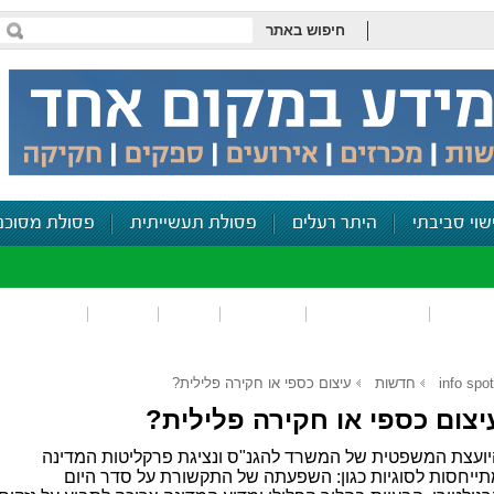
חיפוש באתר
שוי סביבתי
היתר רעלים
פסולת תעשייתית
פסולת מסוכנ
פכים
זיהום קרקע
פסולת
ריח
רעש
דיווח סביב
info spot
חדשות
עיצום כספי או חקירה פלילית?
יצום כספי או חקירה פלילית?
ועצת המשפטית של המשרד להגנ"ס ונציגת פרקליטות המדינה
ייחסות לסוגיות כגון: השפעתה של התקשורת על סדר היום