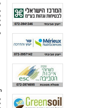
ת
ע
א
פ
ס
ב
הפ
ה
ע