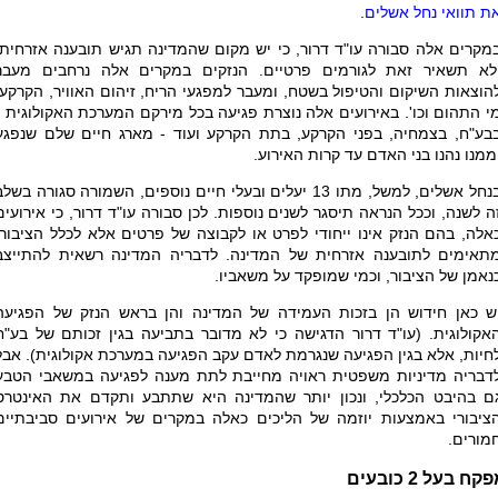
ת תוואי נחל אשלים
.
מקרים אלה סבורה עו"ד דרור, כי יש מקום שהמדינה תגיש תובענה אזרחית,
לא תשאיר זאת לגורמים פרטיים. הנזקים במקרים אלה נרחבים מעבר
הוצאות השיקום והטיפול בשטח, ומעבר למפגעי הריח, זיהום האוויר, הקרקע,
י התהום וכו'. באירועים אלה נוצרת פגיעה בכל מירקם המערכת האקולוגית -
בע"ח, בצמחיה, בפני הקרקע, בתת הקרקע ועוד - מארג חיים שלם שנפגע
ממנו נהנו בני האדם עד קרות האירוע.
בנחל אשלים, למשל, מתו 13 יעלים ובעלי חיים נוספים, השמורה סגורה בשל
ה לשנה, וככל הנראה תיסגר לשנים נוספות. לכן סבורה עו"ד דרור, כי אירועים
אלה, בהם הנזק אינו ייחודי לפרט או לקבוצה של פרטים אלא לכלל הציבור,
תאימים לתובענה אזרחית של המדינה. לדבריה המדינה רשאית להתייצב
נאמן של הציבור, וכמי שמופקד על משאביו.
ש כאן חידוש הן בזכות העמידה של המדינה והן בראש הנזק של הפגיעה
אקולוגית. (עו"ד דרור הדגישה כי לא מדובר בתביעה בגין זכותם של בע"ח
חיות, אלא בגין הפגיעה שנגרמת לאדם עקב הפגיעה במערכת אקולוגית). אבל
דבריה מדיניות משפטית ראויה מחייבת לתת מענה לפגיעה במשאבי הטבע
ם בהיבט הכלכלי, ונכון יותר שהמדינה היא שתתבע ותקדם את האינטרס
ציבורי באמצעות יוזמה של הליכים כאלה במקרים של אירועים סביבתיים
מורים.
קח בעל 2 כובעים