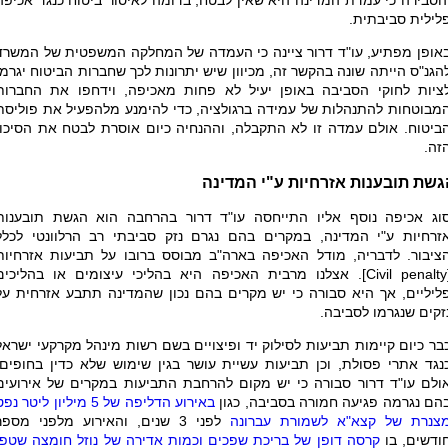
הסבירה כי עמדת המדינה היא שאין לבטח, בדומה לאיסור ביטוח כנגד אכיפה
לילית סביבתית.
אופן מפתיע, עו"ד דרור ציינה כי העמדה של המחלקה המשפטית של המשרד
הגנ"ס הייתה שונה בהקשר זה, מכיוון שיש יתרונות לכך שחברות הביטוח יגרמו
ציות לחוקי הסביבה באופן יעיל לא פחות מאכיפה, וידחפו את החברות
מבוטחות להתנהלות של עמידה ברגולציה, כדי להימנע מלהפעיל את פוליסת
ביטוח. אולם עמדה זו לא התקבלה, וההנחיה כיום אוסרת לבטח את הסיכון
זה.
גשת תובענות אזרחיות ע"י המדינה
וג אכיפה נוסף אליו התייחסה עו"ד דרור בהרחבה הוא הגשת תובענות
זרחיות ע"י המדינה, במקרים בהם נגרם נזק סביבתי רב הרלוונטי לכלל
ציבור. לדבריה, מודל האכיפה בארה"ב מבוסס ברובו על תביעות אזרחיות
Civil penalty
]. אצלנו מרבית האכיפה היא בהליכי עיצומים או בהליכים
ליליים, אך היא סבורה כי יש מקרים בהם נכון שהמדינה תתבע אזרחית על
זקים שנגרמו לסביבה.
בר כיום קיימות תביעות לסילוק יד ופיצויים בשם רשות מינהל מקרקעי ישראל
נגד אתרי פסולת, וכן תביעות עשיית עושר בגין שימוש שלא כדין בחופים.
ולם עו"ד דרור סבורה כי יש מקום להרחבת התביעות במקרים של אירועים
הם נגרמה פגיעה חמורה בסביבה, כגון
באירוע הדליפה של 5 מיליון ליטר נפ
צנרת של קצא"א לשמורת עברונה
לפני 3 שנים, והאירוע מלפני מספר
ודשים, בו
קרסה דופן של בריכת שפכים וכמות אדירה של נוזל חומצה שטפו