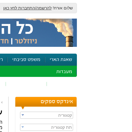
שלום אורח!
להרשמה/התחברות לחץ כאן
שאגת הארי
משפט סביבתי
רי
מעבדות
זיהום אוויר
חומרים מסוכנים
ש
אינדקס ספקים
ע
קטגוריה
הי
תת קטגוריה
מת