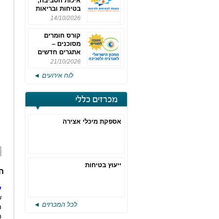
איכות הסביבה,
בטיחות ובריאות
תעסוקתית
14/10/2026
קורס חומרים
מסוכנים –
אתגרים חדשים
והערכות לחוק
21/10/2026
רישוי משולב -
לוח אירועים ◄
מחזור 4
מכרזים כללי
אספקת מיכלי אצירה
ייעוץ בטיחות
ה
ע
ש
לכל המכרזים ◄
ה
ה