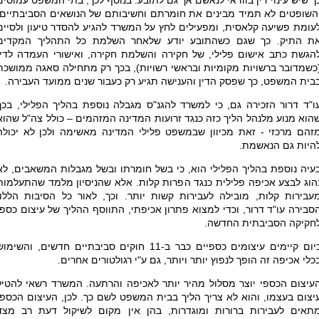
ך שיש עינוי דין בוודאי לנאשם אך גם לתובע. בנוסף לכך, בתי המשפט עמוסים
השופטים לא תמיד מבינים את חומרתם וחשיבותם של הנושאים הסביבתיים,
עומת פשיעה קלאסית, ומפעילים לחץ על המשרד להגיע להסדר טיעון ולסיים
ת התיק. כך שגם כשהתובע יודע שלאחר השלמת כל התהליך המקדים
הגשת כתב אישום פלילי, של חקירה והשלמת חקירה, ואישורי העמדה לדין
כשמדובר ברשויות מקומיות ובראשי רשויות), בכך רק מתחילה סאגה ממושכת
בית המשפט, כך שפסק הדין והענישה תגיע רק כעבור שנים ממועד העבירה.
ו"ד דרור הזכירה גם, כי למשרד להגנ"ס מגבלה נוספת בהליך הפלילי, בכך
הוא מנוע מלנהל הליך כזה כנגד זרועות המדינה המזהמים – כולל צה"ל שהוא
זהם מרכזי - זאת מכיוון שבמשפט פלילי המדינה מאשימה ולכן לא יכולה
היות גם הנאשמת.
עיה נוספת בהליך הפלילי הוא, כי בשל חומרתו ובשל מגבלות המשאבים, לא
הוג לבצע אכיפה פלילית כנגד הפרות קלות. אלא שהניסיון מלמד שהתעלמות
עבירות קלות, מובילה לעבירות קשות יותר. וכך, לאור כל הסיבות הללו,
סבירה עו"ד דרור, וכדי למצוא פתרון אכיפתי, התווסף ההליך של עיצום כספי
חקיקה הסביבתית החדשה.
כיום קיימים עיצומים כספיים כבר ב-11 חוקים סביבתיים חדשים, והשימו
כלי אכיפה זה הופך לנפוץ יותר ויותר, גם ע"י רגולטורים אחרים.
עיצום הכספי יוצר מסלול מהיר יותר לאכיפה והרתעה. המשרד רשאי להטיל
יצום בעצמו, והוא לא צריך הליך בבית המשפט לשם כך. לכן, העיצום הכספי
תאים לעבירות ברורות ומוגדרות, בהן אין מקום לשיקול דעת רב מצד