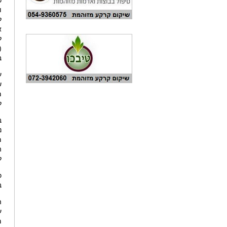
כ
ו
ל
א
ל
(
ב
ע
ש
מ
ל
ב
נ
מ
ה
ל
ב
ה
ע
מ