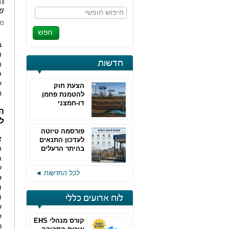
הר
ש
חיפוש חופשי
מא
ב
ו
חדשות
ה
פ
ע
הצעת חוק
ח
להטמנת פחמן
דו-חמצני
ה
ל
פורסמה טיוטה
א
לעדכון התנאים
ה
בהיתר הרעלים
של חברות גפ"מ
מ
ל
לכל החדשות ◄
ס
ו
ו
לוח ארועים כללי
ש
ל
קורס מנהלי EHS
ר