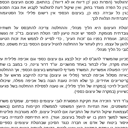
רגולטור (הפרות כגון 'כן דיווח או לא דיווח'). בהתאם, סכום העיצום הכספי
גין כל הפרה מוגדר בחוק, ואין שיקול דעת לרגולטור לקבוע את גובה הסכום
גין כל עבירה. כמו כן, בעיצום הכספי אין רישום פלילי וכל הסטיגמות
חברתיות הנלוות לכך.
טלת העיצום היא הליך מנהלי, וההחלטה צריכה להתבסס על תשתית
ובדתית מנומקת. למפר יש זכות טיעון לפני הטלת העיצום. בד"כ זה נעשה
כתב. ועומדת בפניו גם 'זכות העיון' , כדי לסייע לו לממש את זכות הטיעון
להגן על עצמו. ניתן לעתור על ההחלטה להטיל עיצום הכספי בבית משפט, כמו
גבי כל הליך מנהלי.
כיוון שהמשרד להגנ"ס לא יכול לבצע גם עיצום כספי וגם אכיפה פלילית על
ותו מקרה, עליו לבחור באחד מהשניים. עו"ד דרור ציינה, כי במצב בו שתי
רכי הפעולה אפשריות, המשרד מעדיף להשתמש בעיצום הכספי, אך ההחלטה
איזה מסלול אכיפה לבחור (פלילי או עיצום) צריכה להיקבע מראש על פי
ריטריונים אחידים, כך שלא תהיה טענת הגנה בשל אכיפה מפלה, שיכולה
הוביל לזיכוי (במקרה של הליך פלילי), או טענה לפסילת ההחלטה בשל פגיעה
שיוויון (במקרה של עיצום כספי).
ו"ד דרור הזכירה את חקיקת המסגרת לגבי עיצומים כספיים, שמקדם משרד
משפטים, ואת הנחיות היועץ המשפטי לממשלה הקיימות בתחום (באשר
עצמאות שיקול הדעת של התביעה אם להטיל עיצום, ללא מעורבות פוליטית;
אשר למשך הזמן בו יש לטפל בעיצום; ועוד). היא התייחסה להנחייה בעניין
יסור ביטוח של אדם או חברה כנגד הסיכון שבהטלת עיצומים כספיים,