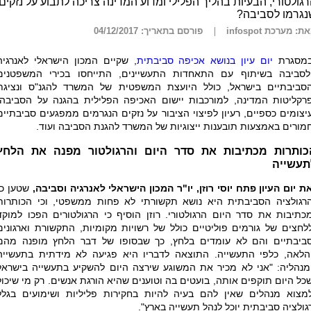
גולטורי, הבעיות בהליך הפלילי ומדוע המדינה צריכה לתבוע על נזקים
נגרמו לסביבה?
ת: מערכת infospot
פורסם בתאריך: 04/12/2017
מסגרת
יום עיון בנושא אכיפה סביבתית
, שקיים המכון הישראלי לאנרגיה
לסביבה בשיתוף עם התאחדות התעשיינים, התייחסו בכירי המשפטנים
סביבתיים בישראל, כולל היועצת המשפטית של המשרד להגנ"ס ונציגת
רקליטות המדינה, למורכבות יישום האכיפה הפלילית בהגנה על הסביבה,
יצומים כספיים, רעיון לפיצוי הציבור על נזקים הנגרמים ממפגעים סביבתיים
מורים באמצעות תובענות ייצוגיות של המשרד להגנת הסביבה ועוד.
כותרות מכתיבות את סדר היום והרגולטור מפנה את הלחץ
תעשייה
ת יום העיון פתח יוסי רוזן, יו"ר המכון הישראלי לאנרגיה וסביבה,
שטען כי
רגולציה הסביבתית היא נושא תקשורתי לא פחות ממשפטי, וכי הכותרות
כתיבות את סדר היום הרגולטורי. רוזן הוסיף כי הרגולטורים הפכו למוקד
לחצים של גורמים פוליטיים כולל של רשויות מקומיות, התקשורת וארגונים
ביבתיים והם לא עומדים בלחץ, כך שבסופו של דבר הלחץ מופנה מהם
הלאה, כלפי התעשייה. התוצאה לדבריו היא פגיעה לא מידתית בתעשייה
מנהליה: "אני לא מכיר את המשוגע שירצה היום להשקיע בתעשייה בישראל
כל היום תוקפים אותה, בועטים בה וטוענים שהיא הורגת אנשים. רק מי שיכול
מצוא מנהלים שאין להם בעיה להיות בחקירות פליליות ושימועים בגלל
גולציה סביבתית יוכל לנהל תעשייה בארץ".